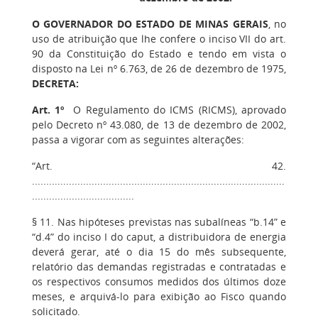
O GOVERNADOR DO ESTADO DE MINAS GERAIS
, no
uso de atribuição que lhe confere o inciso VII do art.
90 da Constituição do Estado e tendo em vista o
disposto na Lei nº 6.763, de 26 de dezembro de 1975,
DECRETA:
Art. 1º
O Regulamento do ICMS (RICMS), aprovado
pelo Decreto nº 43.080, de 13 de dezembro de 2002,
passa a vigorar com as seguintes alterações:
“Art. 42.
.........................................................................................
....................................
§ 11. Nas hipóteses previstas nas subalíneas “b.14” e
“d.4” do inciso I do caput, a distribuidora de energia
deverá gerar, até o dia 15 do mês subsequente,
relatório das demandas registradas e contratadas e
os respectivos consumos medidos dos últimos doze
meses, e arquivá-lo para exibição ao Fisco quando
solicitado.