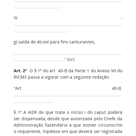
.........................................................................................
......................................
IV -
.........................................................................................
............................................
g) saída de álcool para fins carburantes;
.........................................................................................
..........................................” (nr)
Art. 2º
O § 1º do art. 40-B da Parte 1 do Anexo VII do
RICMS passa a vigorar com a seguinte redação:
“Art. 40-B.
.........................................................................................
................................
§ 1º A AIDF de que trata o inciso I do caput poderá
ser dispensada, desde que autorizada pelo Chefe da
Administração Fazendária a que estiver circunscrito
o requerente, hipótese em que deverá ser registrada