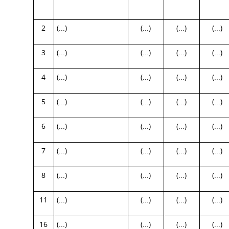
2
(...)
(...)
(...)
(...)
3
(...)
(...)
(...)
(...)
4
(...)
(...)
(...)
(...)
5
(...)
(...)
(...)
(...)
6
(...)
(...)
(...)
(...)
7
(...)
(...)
(...)
(...)
8
(...)
(...)
(...)
(...)
11
(...)
(...)
(...)
(...)
16
(...)
(...)
(...)
(...)