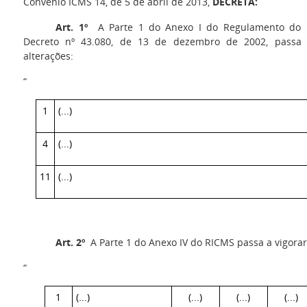
Convênio ICMS 14, de 5 de abril de 2013,
DECRETA:
Art. 1º
A Parte 1 do Anexo I do Regulamento do I
Decreto nº 43.080, de 13 de dezembro de 2002, passa 
alterações:
“
1
(..
4
(...)
11
(...)
Art. 2º
A Parte 1 do Anexo IV do RICMS passa a vigorar
“
1
(...)
(...)
(...)
(...)