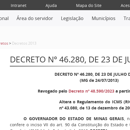
Intranet
Ajuda
Mapa do Site
Aces
ional
Área do servidor
Legislação
Municípios
Tr
retos
>
Decretos 2013
DECRETO Nº 46.280, DE 23 DE 
DECRETO Nº 46.280, DE 23 DE JULHO 
(MG de 24/07/2013)
Revogado pelo
Decreto nº 48.590/2023
a parti
Altera o Regulamento do ICMS (RI
nº 43.080, de 13 de dezembro de 20
O GOVERNADOR DO ESTADO DE MINAS GERAIS
, 
confere o inciso VII do art. 90 da Constituição do Estado e