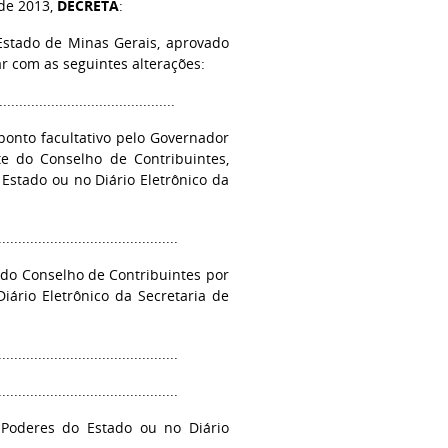
 de 2013,
DECRETA
:
stado de Minas Gerais, aprovado
ar com as seguintes alterações:
...........................................
onto facultativo pelo Governador
e do Conselho de Contribuintes,
Estado ou no Diário Eletrônico da
.............................................
 do Conselho de Contribuintes por
iário Eletrônico da Secretaria de
.............................................
............................................
s Poderes do Estado ou no Diário