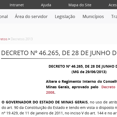
Intranet
Ajuda
Mapa do Site
Aces
ional
Área do servidor
Legislação
Municípios
Tr
retos
>
Decretos 2013
DECRETO Nº 46.265, DE 28 DE JUNHO D
DECRETO Nº 46.265, DE 28 DE JUNHO 
(MG de 29/06/2013)
Altera o Regimento Interno do Consel
Minas Gerais, aprovado pelo
Decreto 
2008
.
O GOVERNADOR DO ESTADO DE MINAS GERAIS
, no uso de atri
do art. 90 da Constituição do Estado e tendo em vista o disposto n
nº 19.429, de 11 de janeiro de 2011, no inciso V do art. 144 e no a