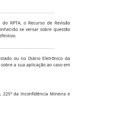
.............................................
65 do RPTA, o Recurso de Revisão
conhecido se versar sobre questão
initivo.
.............................................
stado ou no Diário Eletrônico da
 sobre a sua aplicação ao caso em
; 225º da Inconfidência Mineira e