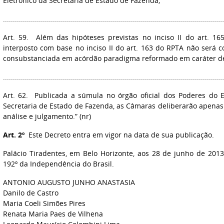
Eletrônico da Secretaria de Estado de Fazenda;
..............................................................................................................
Art. 59. Além das hipóteses previstas no inciso II do art. 1
interposto com base no inciso II do art. 163 do RPTA não será 
consubstanciada em acórdão paradigma reformado em caráter def
..............................................................................................................
Art. 62. Publicada a súmula no órgão oficial dos Poderes do E
Secretaria de Estado de Fazenda, as Câmaras deliberarão apenas
análise e julgamento.” (nr)
Art. 2º
Este Decreto entra em vigor na data de sua publicação.
Palácio Tiradentes, em Belo Horizonte, aos 28 de junho de 2013
192º da Independência do Brasil.
ANTONIO AUGUSTO JUNHO ANASTASIA
Danilo de Castro
Maria Coeli Simões Pires
Renata Maria Paes de Vilhena