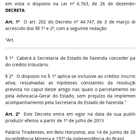
em vista o disposto na Lei nº 6.763, de 26 de dezembro 
DECRETA
:
Art. 1º
O art. 202 do Decreto nº 44.747, de 3 de março de 2
acrescido dos §§ 1º e 2º, com a seguinte redação:
“Art. 20
...........................................................................................................
§ 1º Caberá à Secretaria de Estado de Fazenda conceder par
do crédito tributário.
§ 2º O disposto no § 1º aplica-se inclusive ao crédito inscrito
ativa, ressalvadas as hipóteses constantes da resolução 
prevista no caput deste artigo nas quais o parcelamento será
pela Advocacia-Geral do Estado, sem prejuízo da implement
acompanhamento pela Secretaria de Estado de Fazenda.”
Art. 2º
Este Decreto entra em vigor na data de
sua publica
produzir efeitos a partir de 1º de julho de 2013.
Palácio Tiradentes, em Belo Horizonte, aos 14 de junho de 2013
Inconfidência Mineira e 192º da independência do Brasil.