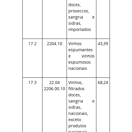
doces,
proseccos,
sangria e
sidras,
importados
17.2
2204.10
Vinhos
43,39
espumantes
e vinhos
espumosos
nacionais
17.3
22.04
Vinhos,
68,24
2206.00.10
filtrados
doces,
sangria e
sidras,
nacionais,
exceto
produtos
nacionais