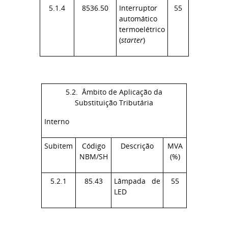
5.1.4
8536.50
Interruptor
55
automático
termoelétrico
(
starter
)
5.2. Âmbito de Aplicação da
Substituição Tributária
Interno
Subitem
Código
Descrição
MVA
NBM/SH
(%)
5.2.1
85.43
Lâmpada de
55
LED