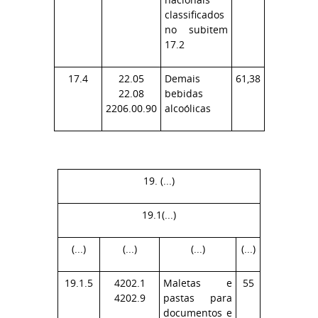
classificados
no subitem
17.2
17.4
22.05
Demais
61,38
22.08
bebidas
2206.00.90
alcoólicas
19. (...)
19.1(...)
(...)
(...)
(...)
(...)
19.1.5
4202.1
Maletas e
55
4202.9
pastas para
documentos e