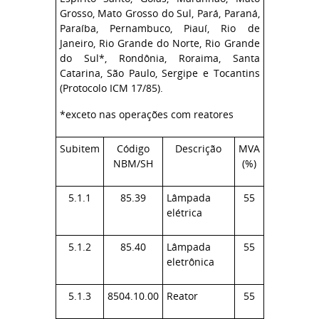
Grosso, Mato Grosso do Sul, Pará, Paraná,
Paraíba, Pernambuco, Piauí, Rio de
Janeiro, Rio Grande do Norte, Rio Grande
do Sul*, Rondônia, Roraima, Santa
Catarina, São Paulo, Sergipe e Tocantins
(Protocolo ICM 17/85).
*exceto nas operações com reatores
Subitem
Código
Descrição
MVA
NBM/SH
(%)
5.1.1
85.39
Lâmpada
55
elétrica
5.1.2
85.40
Lâmpada
55
eletrônica
5.1.3
8504.10.00
Reator
55