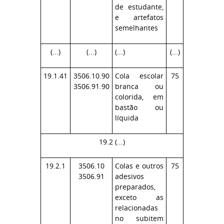
de estudante,
e artefatos
semelhantes
(...)
(...)
(...)
(...)
19.1.41
3506.10.90
Cola escolar
75
3506.91.90
branca ou
colorida, em
bastão ou
líquida
19.2 (...)
19.2.1
3506.10
Colas e outros
75
3506.91
adesivos
preparados,
exceto as
relacionadas
no subitem