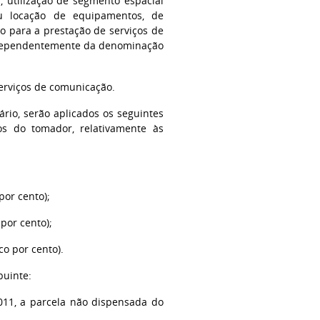
, utilização de segmento espacial
o ou locação de equipamentos, de
o para a prestação de serviços de
 independentemente da denominação
 serviços de comunicação.
rio, serão aplicados os seguintes
os do tomador, relativamente às
por cento);
por cento);
co por cento).
buinte:
011, a parcela não dispensada do