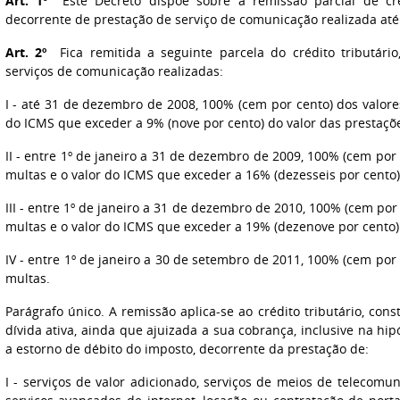
Art. 1º
Este Decreto dispõe sobre a remissão parcial de créd
decorrente de prestação de serviço de comunicação realizada at
Art. 2º
Fica remitida a seguinte parcela do crédito tributário
serviços de comunicação realizadas:
I - até 31 de dezembro de 2008, 100% (cem por cento) dos valore
do ICMS que exceder a 9% (nove por cento) do valor das prestaçõ
II - entre 1º de janeiro a 31 de dezembro de 2009, 100% (cem por 
multas e o valor do ICMS que exceder a 16% (dezesseis por cento)
III - entre 1º de janeiro a 31 de dezembro de 2010, 100% (cem por
multas e o valor do ICMS que exceder a 19% (dezenove por cento) 
IV - entre 1º de janeiro a 30 de setembro de 2011, 100% (cem por 
multas.
Parágrafo único. A remissão aplica-se ao crédito tributário, cons
dívida ativa, ainda que ajuizada a sua cobrança, inclusive na hipó
a estorno de débito do imposto, decorrente da prestação de:
I - serviços de valor adicionado, serviços de meios de telecomun