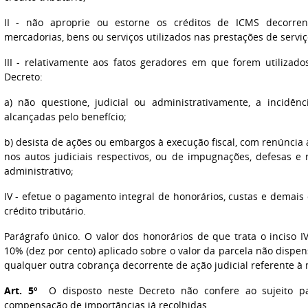
II - não aproprie ou estorne os créditos de ICMS decorre
mercadorias, bens ou serviços utilizados nas prestações de serviç
III - relativamente aos fatos geradores em que forem utilizado
Decreto:
a) não questione, judicial ou administrativamente, a incidê
alcançadas pelo benefício;
b) desista de ações ou embargos à execução fiscal, com renúncia 
nos autos judiciais respectivos, ou de impugnações, defesas e
administrativo;
IV - efetue o pagamento integral de honorários, custas e demais
crédito tributário.
Parágrafo único. O valor dos honorários de que trata o inciso 
10% (dez por cento) aplicado sobre o valor da parcela não dispen
qualquer outra cobrança decorrente de ação judicial referente à 
Art. 5º
O disposto neste Decreto não confere ao sujeito pas
compensação de importâncias já recolhidas.