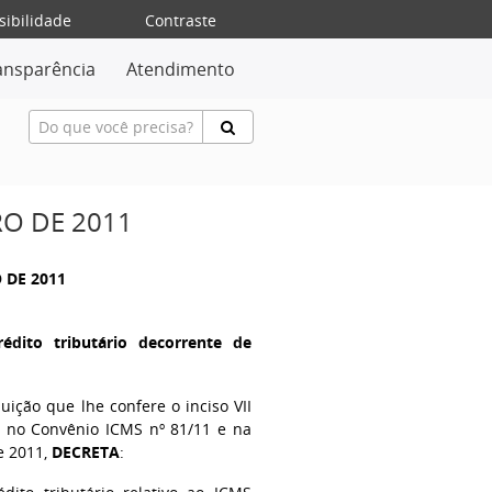
sibilidade
Contraste
ansparência
Atendimento
RO DE 2011
 DE 2011
édito tributário decorrente de
buição que lhe confere o inciso VII
to no Convênio ICMS nº 81/11 e na
e 2011,
DECRETA
: