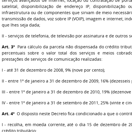
serviços avançados de internet, locação ou contratação de porta
satelital, disponibilização de endereço IP, disponibilizaçã
infraestrutura ou de componentes que sirvam de meio necessári
transmissão de dados, voz sobre IP (VOIP), imagem e internet,
que lhes seja dada;
II - serviços de telefonia, de televisão por assinatura e de outros
Art. 3º
Para cálculo da parcela não dispensada do crédito tributá
percentuais sobre o valor total dos serviços e meios cobrad
prestações de serviços de comunicação realizadas:
I - até 31 de dezembro de 2008, 9% (nove por cento);
II - entre 1º de janeiro a 31 de dezembro de 2009, 16% (dezesseis 
III - entre 1º de janeiro a 31 de dezembro de 2010, 19% (dezenove 
IV - entre 1º de janeiro a 31 de setembro de 2011, 25% (vinte e cin
Art. 4º
O disposto neste Decreto fica condicionado a que o contri
I - recolha, em moeda corrente, até o dia 15 de dezembro de 2
crédito tributário;