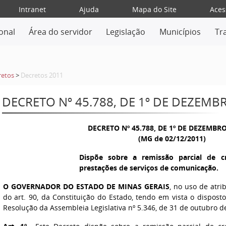
Intranet
Ajuda
Mapa do Site
Aces
ional
Área do servidor
Legislação
Municípios
Tr
retos
>
Decretos 2011
DECRETO Nº 45.788, DE 1º DE DEZEMB
DECRETO Nº 45.788, DE 1º DE DEZEMBRO
(MG de 02/12/2011)
Dispõe sobre a remissão parcial de cr
prestações de serviços de comunicação.
O GOVERNADOR DO ESTADO DE MINAS GERAIS
, no uso de atri
do art. 90, da Constituição do Estado, tendo em vista o dispos
Resolução da Assembleia Legislativa nº 5.346, de 31 de outubro d