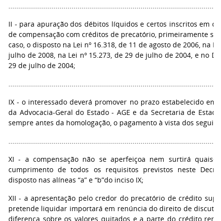
...........................................................................................................
II - para apuração dos débitos líquidos e certos inscritos em dív
de compensação com créditos de precatório, primeiramente será 
caso, o disposto na Lei nº 16.318, de 11 de agosto de 2006, na Le
julho de 2008, na Lei nº 15.273, de 29 de julho de 2004, e no De
29 de julho de 2004;
...........................................................................................................
IX - o interessado deverá promover no prazo estabelecido em 
da Advocacia-Geral do Estado - AGE e da Secretaria de Estado
sempre antes da homologação, o pagamento à vista dos seguinte
...........................................................................................................
XI - a compensação não se aperfeiçoa nem surtirá quaisqu
cumprimento de todos os requisitos previstos neste Decre
disposto nas alíneas “a” e “b”do inciso IX;
XII - a apresentação pelo credor do precatório de crédito supe
pretende liquidar importará em renúncia do direito de discutir
diferença sobre os valores quitados e a parte do crédito re