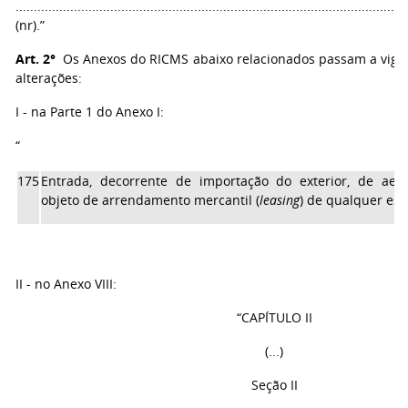
...........................................................................................................
(nr).”
Art. 2°
Os Anexos do RICMS abaixo relacionados passam a vigor
alterações:
I - na Parte 1 do Anexo I:
“
175
Entrada, decorrente de importação do exterior, de aer
objeto de arrendamento mercantil (
leasing
) de qualquer esp
II - no Anexo VIII:
“CAPÍTULO II
(...)
Seção II