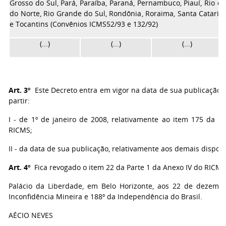
Grosso do Sul, Pará, Paraíba, Paraná, Pernambuco, Piauí, Rio de
do Norte, Rio Grande do Sul, Rondônia, Roraima, Santa Catarina
e Tocantins (Convênios ICMS
52/93 e 132/92)
(...)
(...)
(...)
Art. 3º
Este Decreto entra em vigor na data de sua publicação, 
partir:
I - de 1º de janeiro de 2008, relativamente ao item 175 da P
RICMS;
II - da data de sua publicação, relativamente aos demais disposi
Art. 4º
Fica revogado o item 22 da Parte 1 da Anexo IV do RICMS
Palácio da Liberdade, em Belo Horizonte, aos 22 de dezemb
Inconfidência Mineira e 188º da Independência do Brasil.
AÉCIO NEVES