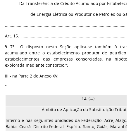
Da Transferência de Crédito Acumulado por Estabeleci
de Energia Elétrica ou Produtor de Petróleo ou Gás
...........................................................................................................
Art. 15. ..............................................................................................
§ 7º O disposto nesta Seção aplica-se também à transf
acumulado entre o estabelecimento produtor de petróleo o
estabelecimentos das empresas consorciadas, na hipótes
explorada mediante consórcio.”;
III - na Parte 2 do Anexo XV:
“
12. (...)
Âmbito de Aplicação da Substituição Tributár
Interno e nas seguintes unidades da Federação: Acre, Alagoa
Bahia, Ceará, Distrito Federal, Espírito Santo, Goiás, Maranhã