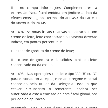
II - no campo Informações Complementares, a
expressão “Nota fiscal emitida em (indicar a data da
efetiva emissão), nos termos do art. 493 da Parte 1
do Anexo IX do RICMS”.
Art. 494. As notas fiscais relativas às operações com
creme de leite, leite concentrado ou caseína deverão
indicar, em pontos percentuais:
I – o teor de gordura do creme de leite;
II – o teor de gordura e de sólidos totais do leite
concentrado ou da caseína.
Art. 495. Nas operações com leite tipo “A”, “B” ou “C”
para destinatário varejista, mediante regime especial
concedido pelo titular da Delegacia Fiscal a que
estiver circunscrito o remetente, poderá ser
autorizada a este a emissão de nota fiscal global, por
período de apuração.
Parágrafo único. A nota fiscal global de que trata