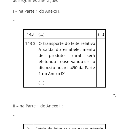
as seguintes alterações:
I – na Parte 1 do Anexo I:
“
143
(...)
(...)
143.3
O transporte do leite relativo
à saída do estabelecimento
de produtor rural será
efetuado observando-se o
disposto no art. 490 da Parte
1 do Anexo IX.
(...)
”;
II – na Parte 1 do Anexo II:
“
21
Saída de leite cru ou pasteurizado,