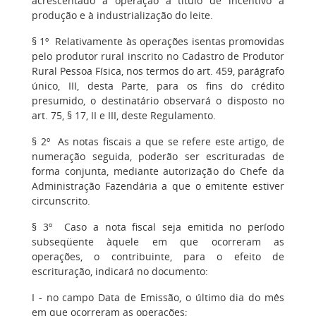
acrescentado à operação a título de incentivo à
produção e à industrialização do leite.
§ 1º Relativamente às operações isentas promovidas
pelo produtor rural inscrito no Cadastro de Produtor
Rural Pessoa Física, nos termos do art. 459, parágrafo
único, III, desta Parte, para os fins do crédito
presumido, o destinatário observará o disposto no
art. 75, § 17, II e III, deste Regulamento.
§ 2º As notas fiscais a que se refere este artigo, de
numeração seguida, poderão ser escrituradas de
forma conjunta, mediante autorização do Chefe da
Administração Fazendária a que o emitente estiver
circunscrito.
§ 3º Caso a nota fiscal seja emitida no período
subseqüente àquele em que ocorreram as
operações, o contribuinte, para o efeito de
escrituração, indicará no documento:
I - no campo Data de Emissão, o último dia do mês
em que ocorreram as operações;