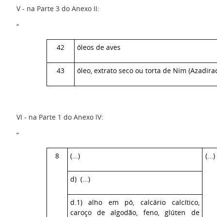
V - na Parte 3 do Anexo II:
“
42
óleos de aves
43
óleo, extrato seco ou torta de Nim (Azadirac
VI - na Parte 1 do Anexo IV:
“
8
(...)
(...)
d) (...)
d.1) alho em pó, calcário calcítico,
caroço de algodão, feno, glúten de