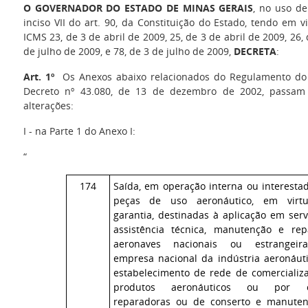
O GOVERNADOR DO ESTADO DE MINAS GERAIS
, no uso de
inciso VII do art. 90, da Constituição do Estado, tendo em 
ICMS 23, de 3 de abril de 2009, 25, de 3 de abril de 2009, 26, 
de julho de 2009, e 78, de 3 de julho de 2009,
DECRETA
:
Art. 1º
Os Anexos abaixo relacionados do Regulamento do 
Decreto nº 43.080, de 13 de dezembro de 2002, passam 
alterações:
I - na Parte 1 do Anexo I:
“
174
Saída, em operação interna ou interestad
peças de uso aeronáutico, em virt
garantia, destinadas à aplicação em serv
assistência técnica, manutenção e re
aeronaves nacionais ou estrangeir
empresa nacional da indústria aeronáuti
estabelecimento de rede de comercializ
produtos aeronáuticos ou por of
reparadoras ou de conserto e manute