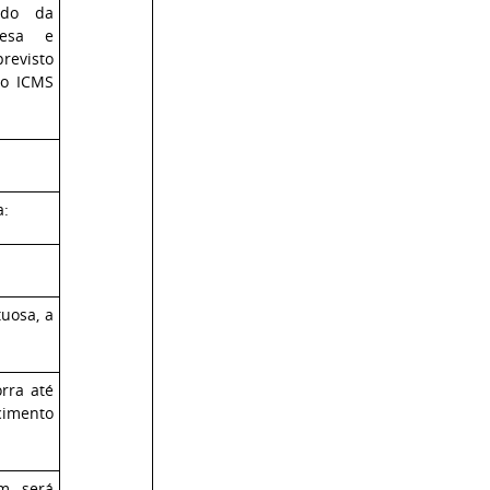
ndo da
fesa e
revisto
io ICMS
a:
tuosa, a
rra até
ncimento
m será