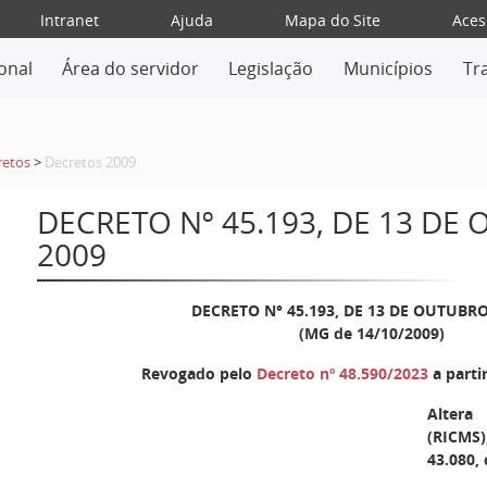
Intranet
Ajuda
Mapa do Site
Aces
ional
Área do servidor
Legislação
Municípios
Tr
retos
>
Decretos 2009
DECRETO Nº 45.193, DE 13 DE
2009
DECRETO N° 45.193, DE 13 DE OUTUBRO
(MG de 14/10/2009)
Revogado pelo
Decreto nº 48.590/2023
a parti
Altera
(RICMS)
43.080,