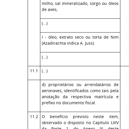
milho, sal mineralizado, sorgo ou óleos
de aves;
(...)
l - óleo, extrato seco ou torta de Nim
(Azadirachta indica A. Juss).
(...)
11.1
(...)
d) proprietários ou arrendatários de
aeronaves, identificados como tais pela
anotação da respectiva matrícula e
prefixo no documento fiscal.
11.2
O benefício previsto neste item,
observado o disposto no Capítulo LXIV
da Parte 1 do Anexo IX deste