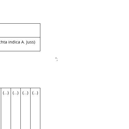
hta indica A. Juss)
”;
(...)
(...)
(...)
(...)