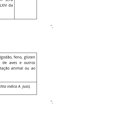
 LXIV da
”;
algodão, feno, glúten
os de aves e outros
ntação animal ou ao
hta indica A. Juss
).
”;