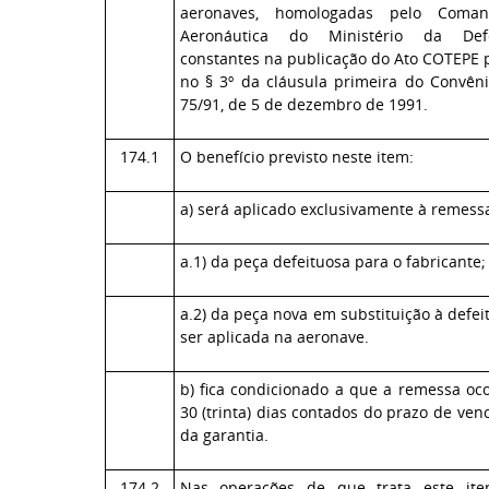
aeronaves, homologadas pelo Coma
Aeronáutica do Ministério da De
constantes na publicação do Ato COTEPE p
no § 3º da cláusula primeira do Convên
75/91, de 5 de dezembro de 1991.
174.1
O benefício previsto neste item:
a) será aplicado exclusivamente à remess
a.1) da peça defeituosa para o fabricante;
a.2) da peça nova em substituição à defei
ser aplicada na aeronave.
b) fica condicionado a que a remessa oco
30 (trinta) dias contados do prazo de ve
da garantia.
174.2
Nas operações de que trata este ite