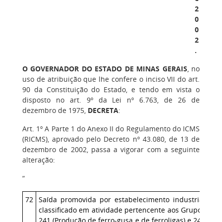
2
0
0
2
.
O GOVERNADOR DO ESTADO DE MINAS GERAIS
, no
uso de atribuição que lhe confere o inciso VII do art.
90 da Constituição do Estado, e tendo em vista o
disposto no art. 9º da Lei nº 6.763, de 26 de
dezembro de 1975,
DECRETA
:
Art. 1º A Parte 1 do Anexo II do Regulamento do ICMS
(RICMS), aprovado pelo Decreto nº 43.080, de 13 de
dezembro de 2002, passa a vigorar com a seguinte
alteração:
“
72
Saída promovida por estabelecimento industrial
classificado em atividade pertencente aos Grupos
241 (Produção de ferro-gusa e de ferroligas) e 242