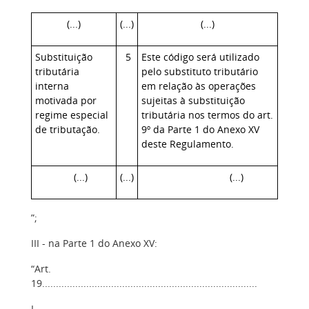
(...)
(...)
(...)
Substituição
5
Este código será utilizado
tributária
pelo substituto tributário
interna
em relação às operações
motivada por
sujeitas à substituição
regime especial
tributária nos termos do art.
de tributação.
9º da Parte 1 do Anexo XV
deste Regulamento.
(...)
(...)
(...)
”;
III - na Parte 1 do Anexo XV:
“Art.
19..............................................................................
I -