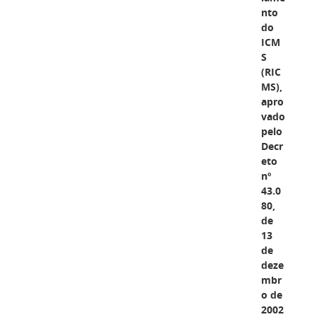
nto
do
ICM
S
(RIC
MS),
apro
vado
pelo
Decr
eto
nº
43.0
80,
de
13
de
deze
mbr
o de
2002