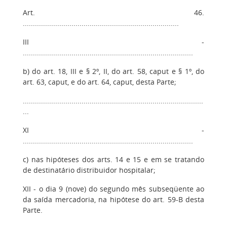
Art. 46.
.............................................................................
III -
....................................................................................
b) do art. 18, III e § 2º, II, do art. 58, caput e § 1º, do
art. 63, caput, e do art. 64, caput, desta Parte;
.........................................................................................
...
XI -
....................................................................................
c) nas hipóteses dos arts. 14 e 15 e em se tratando
de destinatário distribuidor hospitalar;
XII - o dia 9 (nove) do segundo mês subseqüente ao
da saída mercadoria, na hipótese do art. 59-B desta
Parte.