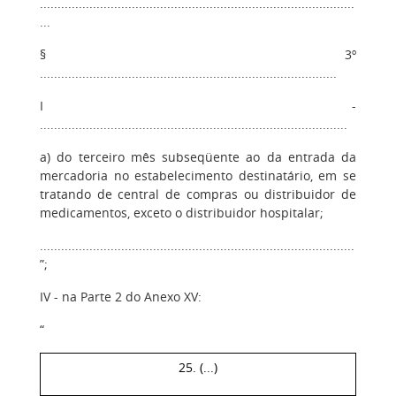
.........................................................................................
...
§ 3º
....................................................................................
I -
.......................................................................................
a) do terceiro mês subseqüente ao da entrada da
mercadoria no estabelecimento destinatário, em se
tratando de central de compras ou distribuidor de
medicamentos, exceto o distribuidor hospitalar;
.........................................................................................
”;
IV - na Parte 2 do Anexo XV:
“
25. (...)