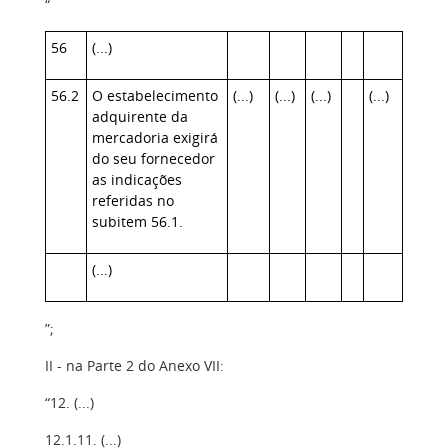
“
56
(...)
56.2
O estabelecimento
(...)
(...)
(...)
(...)
adquirente da
mercadoria exigirá
do seu fornecedor
as indicações
referidas no
subitem 56.1.
(...)
”;
II - na Parte 2 do Anexo VII:
“12. (...)
12.1.11. (...)