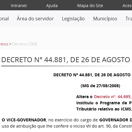
Intranet
Ajuda
Mapa do Site
Aces
ional
Área do servidor
Legislação
Municípios
Tr
retos
>
Decretos 2008
DECRETO N° 44.881, DE 26 DE AGOSTO
DECRETO N° 44.881, DE 26 DE AGOSTO 
(MG de 27/08/2008)
Altera o
Decreto nº. 44.69
instituiu o Programa de P
Tributário relativo ao ICMS
O VICE-GOVERNADOR
, no exercício do cargo de
GOVERNADOR D
uso de atribuição que lhe confere o inciso VII do art. 90, da Const