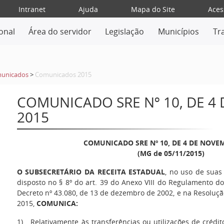
Intranet
Ajuda
Mapa do Site
Aces
ional
Área do servidor
Legislação
Municípios
Tr
unicados
>
Comunicados 2015
COMUNICADO SRE Nº 10, DE 
2015
COMUNICADO SRE Nº 10, DE 4 DE NOVE
(MG de 05/11/2015)
O SUBSECRETÁRIO DA RECEITA ESTADUAL
, no uso de suas
disposto no § 8º do art. 39 do Anexo VIII do Regulamento d
Decreto nº 43.080, de 13 de dezembro de 2002, e na Resoluçã
2015,
COMUNICA:
1)
Relativamente às transferências ou utilizações de cré