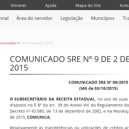
Intranet
Ajuda
Mapa do Site
Aces
ional
Área do servidor
Legislação
Municípios
Tr
unicados
>
Comunicados 2015
COMUNICADO SRE Nº 9 DE 2 D
2015
COMUNICADO SRE Nº 09/2015
(MG de 03/10/2015)
O SUBSECRETÁRIO DA RECEITA ESTADUAL
, no uso de suas
disposto no § 8º do art. 39 do Anexo VIII do Regulamento d
Decreto nº 43.080, de 13 de dezembro de 2002, e na Resoluç
de 2015,
COMUNICA:
Relativamente às transferências ou utilizações de crédito