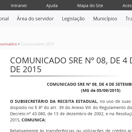
Intranet
Ajuda
Mapa do Site
Aces
ional
Área do servidor
Legislação
Municípios
Tr
unicados
>
Comunicados 2015
COMUNICADO SRE Nº 08, DE 4
DE 2015
COMUNICADO SRE Nº 08, DE 4 DE SETEMB
(MG de 05/09/2015)
O SUBSECRETÁRIO DA RECEITA ESTADUAL
, no uso de suas
disposto no § 8º do art. 39 do Anexo VIII do Regulamento d
Decreto nº 43.080, de 13 de dezembro de 2002, e na Resoluçã
2015,
COMUNICA:
Relativamente às transferências ou utilizações de crédito