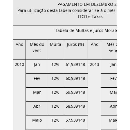
PAGAMENTO EM DEZEMBRO 2015
Para utilização desta tabela considerar-se-á o mês de ve
ITCD e Taxas
Tabela de Multas e Juros Moratórios
Ano
Mês do
Multa
Juros (%)
Ano
Mês do
M
venc
venc
2010
Jan
12%
61,939148
2013
Jan
Fev
12%
60,939148
Fev
Mar
12%
59,939148
Mar
Abr
12%
58,939148
Abr
Maio
12%
57,939148
Maio