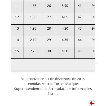
11
1,65
26
3,90
41
9,00
12
1,80
27
4,05
42
9,00
13
1,95
28
4,20
43
9,00
14
2,10
29
4,35
44
9,00
15
2,25
30
4,50
45
9,00
ACIMA
Belo Horizonte, 01 de dezembro de 2015.
Leônidas Marcos Torres Marques
Superintendência de Arrecadação e Informações
Fiscais