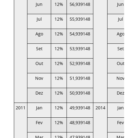
Jun
12%
56,939148
Jun
Jul
12%
55,939148
Jul
Ago
12%
54,939148
Ago
Set
12%
53,939148
Set
Out
12%
52,939148
Out
Nov
12%
51,939148
Nov
Dez
12%
50,939148
Dez
2011
Jan
12%
49,939148
2014
Jan
Fev
12%
48,939148
Fev
Mar
12%
47,939148
Mar