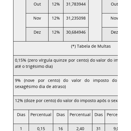
Out
12%
31,783944
Out
Nov
12%
31,235098
Nov
Dez
12%
30,684946
Dez
(*) Tabela de Multas
0,15% (zero vírgula quinze por cento) do valor do imposto,
até o trigésimo dia)
9% (nove por cento) do valor do imposto do trigé
sexagésimo dia de atraso)
12% (doze por cento) do valor do imposto após o sexagésim
Dias
Percentual
Dias
Percentual
Dias
Percentual
1
0,15
16
2,40
31
9,00