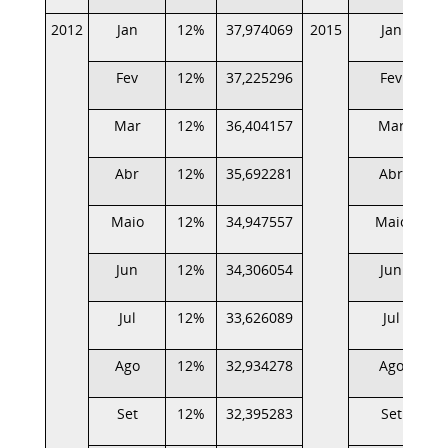
2012
Jan
12%
37,974069
2015
Jan
Fev
12%
37,225296
Fev
Mar
12%
36,404157
Mar
Abr
12%
35,692281
Abr
Maio
12%
34,947557
Maio
Jun
12%
34,306054
Jun
Jul
12%
33,626089
Jul
Ago
12%
32,934278
Ago
Set
12%
32,395283
Set