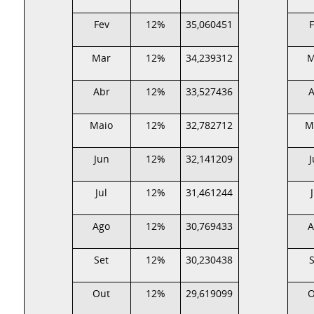
Fev
12%
35,060451
Mar
12%
34,239312
M
Abr
12%
33,527436
A
Maio
12%
32,782712
M
Jun
12%
32,141209
Jul
12%
31,461244
Ago
12%
30,769433
A
Set
12%
30,230438
Out
12%
29,619099
O