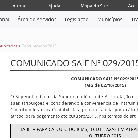
Intranet
Ajuda
Mapa do Site
Aces
ional
Área do servidor
Legislação
Municípios
Tr
unicados
>
Comunicados 2015
COMUNICADO SAIF Nº 029/201
COMUNICADO SAIF Nº 029/201
(MG de 02/10/2015)
O Superintendente da Superintendência de Arrecadação e I
suas atribuições e, considerando a conveniência de instruir 
Contribuintes e os Contabilistas, publica tabela para cál
atraso, para pagamento até outubro/2015, nos termos do art. 
TABELA PARA CÁLCULO DO ICMS, ITCD E TAXAS EM AT
OUTUBRO 2015