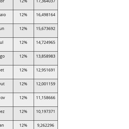
br
12%
17,364037
aio
12%
16,498164
Jun
12%
15,673692
Jul
12%
14,724965
go
12%
13,858983
Set
12%
12,951691
ut
12%
12,001159
ov
12%
11,158666
ez
12%
10,197371
Jan
12%
9,262296