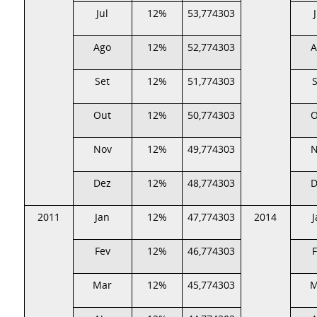
Jul
12%
53,774303
Ago
12%
52,774303
A
Set
12%
51,774303
Out
12%
50,774303
O
Nov
12%
49,774303
N
Dez
12%
48,774303
D
2011
Jan
12%
47,774303
2014
Fev
12%
46,774303
Mar
12%
45,774303
M