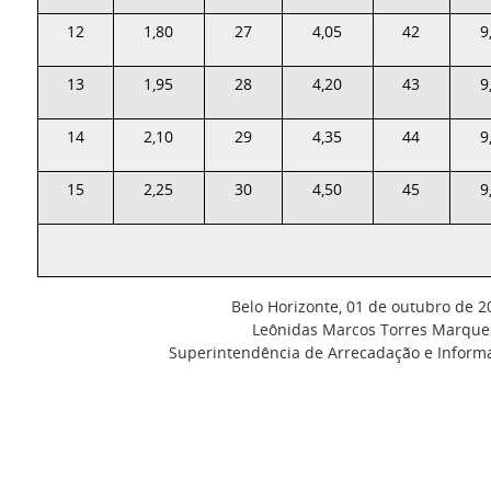
12
1,80
27
4,05
42
9
13
1,95
28
4,20
43
9
14
2,10
29
4,35
44
9
15
2,25
30
4,50
45
9
Belo Horizonte, 01 de outubro de 2
Leônidas Marcos Torres Marque
Superintendência de Arrecadação e Informa