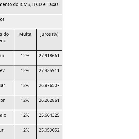
imento do ICMS, ITCD e Taxas
ios
s do
Multa
Juros (%)
enc
Jan
12%
27,918661
Fev
12%
27,425911
ar
12%
26,876507
br
12%
26,262861
aio
12%
25,664325
Jun
12%
25,059052