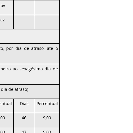
ov
ez
o, por dia de atraso, até o
imeiro ao sexagésimo dia de
dia de atraso)
entual
Dias
Percentual
,00
46
9,00
,00
47
9,00