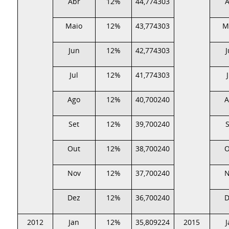
Abr
12%
44,774303
A
Maio
12%
43,774303
M
Jun
12%
42,774303
Jul
12%
41,774303
Ago
12%
40,700240
A
Set
12%
39,700240
Out
12%
38,700240
O
Nov
12%
37,700240
N
Dez
12%
36,700240
D
2012
Jan
12%
35,809224
2015