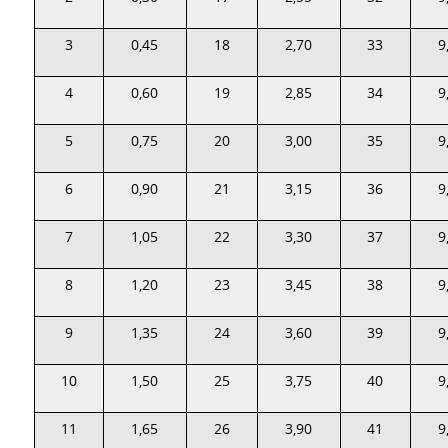
3
0,45
18
2,70
33
9
4
0,60
19
2,85
34
9
5
0,75
20
3,00
35
9
6
0,90
21
3,15
36
9
7
1,05
22
3,30
37
9
8
1,20
23
3,45
38
9
9
1,35
24
3,60
39
9
10
1,50
25
3,75
40
9
11
1,65
26
3,90
41
9