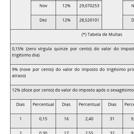
Nov
12%
29,070253
N
Dez
12%
28,520101
D
(*) Tabela de Multas
0,15% (zero vírgula quinze por cento) do valor do impost
trigésimo dia)
9% (nove por cento) do valor do imposto do trigésimo pr
atraso)
12% (doze por cento) do valor do imposto após o sexagésimo 
Dias
Percentual
Dias
Percentual
Dias
Perc
1
0,15
16
2,40
31
9
2
0,30
17
2,55
32
9