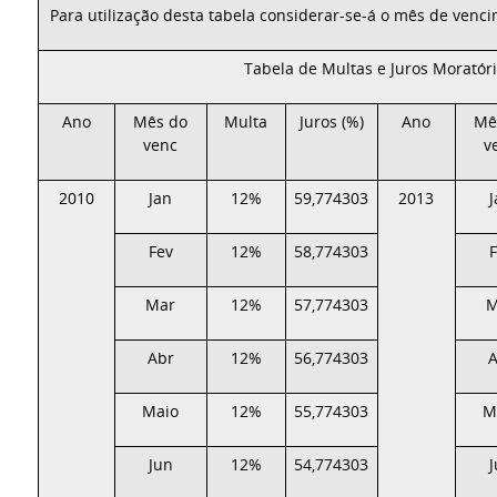
Para utilização desta tabela considerar-se-á o mês de venc
Tabela de Multas e Juros Moratór
Ano
Mês do
Multa
Juros (%)
Ano
Mê
venc
v
2010
Jan
12%
59,774303
2013
Fev
12%
58,774303
Mar
12%
57,774303
M
Abr
12%
56,774303
A
Maio
12%
55,774303
M
Jun
12%
54,774303