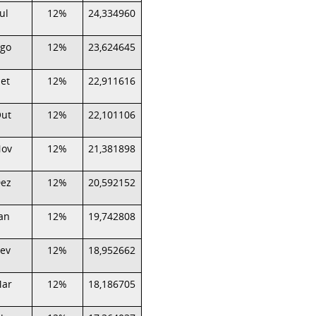
Jul
12%
24,334960
go
12%
23,624645
Set
12%
22,911616
ut
12%
22,101106
ov
12%
21,381898
ez
12%
20,592152
Jan
12%
19,742808
Fev
12%
18,952662
ar
12%
18,186705