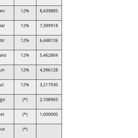
Fev
12%
8,439885
ar
12%
7,399918
br
12%
6,448126
aio
12%
5,462804
Jun
12%
4,396128
Jul
12%
3,217930
go
(*)
2,108965
Set
(*)
1,000000
ut
(*)