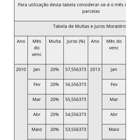
Para utilização desta tabela considerar-se-á o mês de ve
parcelas
Tabela de Multas e Juros Moratórios
Ano
Mês
Multa
Juros (%)
Ano
Mês do
Multa
do
venc
venc
2010
Jan
20%
57,556373
2013
Jan
20%
Fev
20%
56,556373
Fev
20%
Mar
20%
55,556373
Mar
20%
Abr
20%
54,556373
Abr
20%
Maio
20%
53,556373
Maio
20%