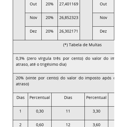
Out
20%
27,401169
Out
Nov
20%
26,852323
Nov
Dez
20%
26,302171
Dez
(*) Tabela de Multas
0,3% (zero vírgula três por cento) do valor do imposto
atraso, até o trigésimo dia)
20% (vinte por cento) do valor do imposto após o trig
atraso)
Dias
Percentual
Dias
Percentual
Dias
1
0,30
11
3,30
21
2
0,60
12
3,60
22