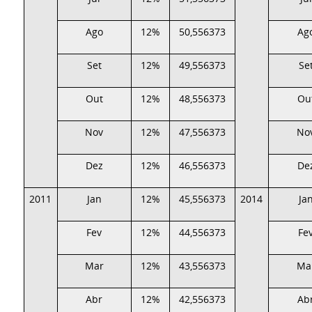
Ago
12%
50,556373
Ag
Set
12%
49,556373
Se
Out
12%
48,556373
Ou
Nov
12%
47,556373
No
Dez
12%
46,556373
De
2011
Jan
12%
45,556373
2014
Ja
Fev
12%
44,556373
Fe
Mar
12%
43,556373
Ma
Abr
12%
42,556373
Ab