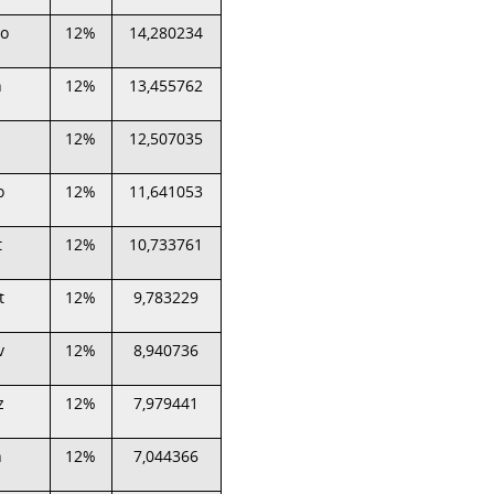
o
12%
14,280234
n
12%
13,455762
12%
12,507035
o
12%
11,641053
t
12%
10,733761
t
12%
9,783229
v
12%
8,940736
z
12%
7,979441
n
12%
7,044366