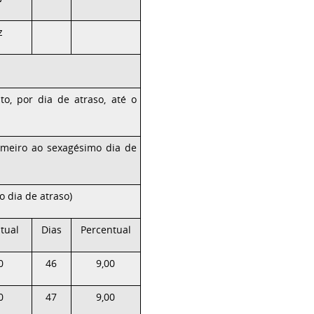
z
to, por dia de atraso, até o
imeiro ao sexagésimo dia de
 dia de atraso)
tual
Dias
Percentual
0
46
9,00
0
47
9,00