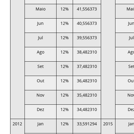
Maio
12%
41,556373
Mai
Jun
12%
40,556373
Ju
Jul
12%
39,556373
Jul
Ago
12%
38,482310
Ag
Set
12%
37,482310
Se
Out
12%
36,482310
Ou
Nov
12%
35,482310
No
Dez
12%
34,482310
De
2012
Jan
12%
33,591294
2015
Ja