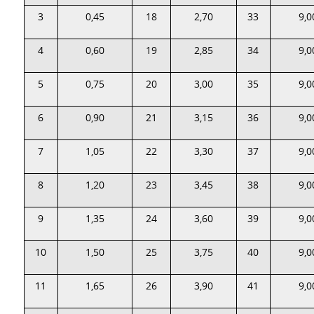
3
0,45
18
2,70
33
9,0
4
0,60
19
2,85
34
9,0
5
0,75
20
3,00
35
9,0
6
0,90
21
3,15
36
9,0
7
1,05
22
3,30
37
9,0
8
1,20
23
3,45
38
9,0
9
1,35
24
3,60
39
9,0
10
1,50
25
3,75
40
9,0
11
1,65
26
3,90
41
9,0