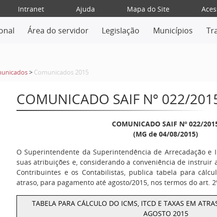
Intranet
Ajuda
Mapa do Site
Aces
ional
Área do servidor
Legislação
Municípios
Tr
unicados
>
Comunicados 2015
COMUNICADO SAIF Nº 022/201
COMUNICADO SAIF Nº 022/201
(MG de 04/08/2015)
O Superintendente da Superintendência de Arrecadação e I
suas atribuições e, considerando a conveniência de instruir 
Contribuintes e os Contabilistas, publica tabela para cál
atraso, para pagamento até agosto/2015, nos termos do art. 2
TABELA PARA CÁLCULO DO ICMS, ITCD E TAXAS EM AT
AGOSTO 2015