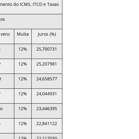
imento do ICMS, ITCD e Taxas
ios
 venc
Multa
Juros (%)
n
12%
25,700731
v
12%
25,207981
r
12%
24,658577
r
12%
24,044931
o
12%
23,446395
n
12%
22,841122
12%
22,117030