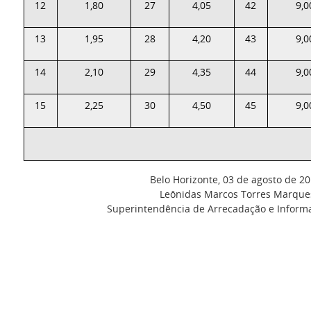
12
1,80
27
4,05
42
9,0
13
1,95
28
4,20
43
9,0
14
2,10
29
4,35
44
9,0
15
2,25
30
4,50
45
9,0
Belo Horizonte, 03 de agosto de 20
Leônidas Marcos Torres Marque
Superintendência de Arrecadação e Informa