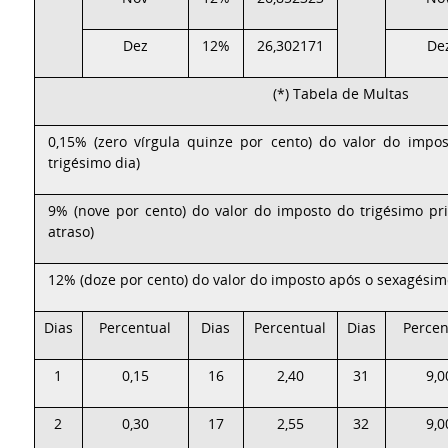
Dez
12%
26,302171
De
(*) Tabela de Multas
0,15% (zero vírgula quinze por cento) do valor do impos
trigésimo dia)
9% (nove por cento) do valor do imposto do trigésimo pr
atraso)
12% (doze por cento) do valor do imposto após o sexagésimo
Dias
Percentual
Dias
Percentual
Dias
Percen
1
0,15
16
2,40
31
9,0
2
0,30
17
2,55
32
9,0