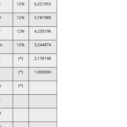
v
12%
6,221955
r
12%
5,181988
r
12%
4,230196
o
12%
3,244874
n
(*)
2,178198
(*)
1,000000
o
(*)
t
t
v