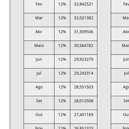
Fev
12%
32,842521
Fe
Mar
12%
32,021382
Ma
Abr
12%
31,309506
Ab
Maio
12%
30,564782
Mai
Jun
12%
29,923279
Ju
Jul
12%
29,243314
Jul
Ago
12%
28,551503
Ag
Set
12%
28,012508
Se
Out
12%
27,401169
Ou
Nov
12%
26,852323
No