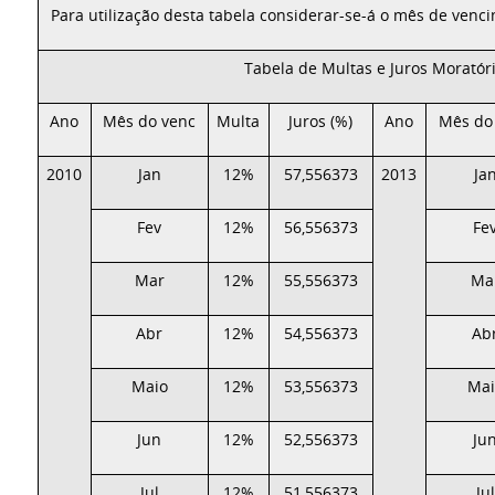
Para utilização desta tabela considerar-se-á o mês de venc
Tabela de Multas e Juros Moratór
Ano
Mês do venc
Multa
Juros (%)
Ano
Mês do
2010
Jan
12%
57,556373
2013
Ja
Fev
12%
56,556373
Fe
Mar
12%
55,556373
Ma
Abr
12%
54,556373
Ab
Maio
12%
53,556373
Mai
Jun
12%
52,556373
Ju
Jul
12%
51,556373
Jul