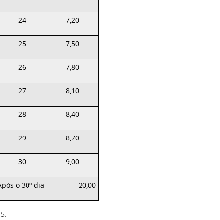
24
7,20
25
7,50
26
7,80
27
8,10
28
8,40
29
8,70
30
9,00
Após o 30º dia
20,00
15.