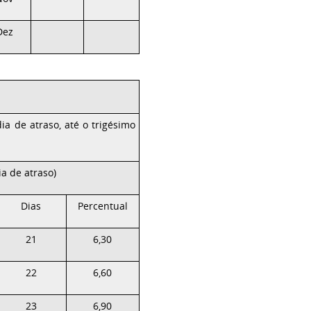
Dez
dia de atraso, até o trigésimo
ia de atraso)
Dias
Percentual
21
6,30
22
6,60
23
6,90