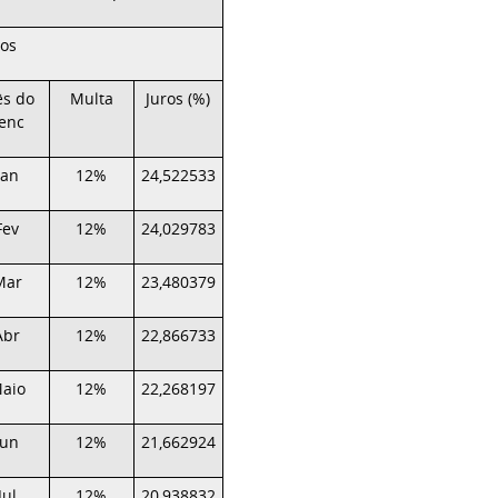
ios
s do
Multa
Juros (%)
enc
Jan
12%
24,522533
Fev
12%
24,029783
Mar
12%
23,480379
Abr
12%
22,866733
aio
12%
22,268197
Jun
12%
21,662924
Jul
12%
20,938832