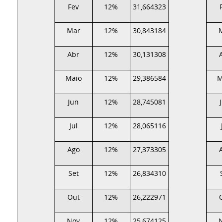
Fev
12%
31,664323
Mar
12%
30,843184
Abr
12%
30,131308
Maio
12%
29,386584
M
Jun
12%
28,745081
Jul
12%
28,065116
Ago
12%
27,373305
Set
12%
26,834310
Out
12%
26,222971
Nov
12%
25,674125