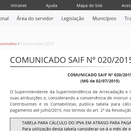
Intranet
Ajuda
Mapa do Site
Aces
ional
Área do servidor
Legislação
Municípios
Tr
unicados
>
Comunicados 2015
COMUNICADO SAIF Nº 020/201
COMUNICADO SAIF Nº 020/201
(MG de 02/07/2015)
O Superintendente da Superintendência de Arrecadação e I
suas atribuições e, considerando a conveniência de instruir 
Contribuintes e os Contabilistas, publica tabela para cál
pagamento até julho/2015, nos termos do art. 2º da Resolução
TABELA PARA CÁLCULO DO IPVA EM ATRASO PARA PAG
Para utilização desta tabela considerar-se-á o mês de 