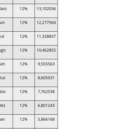
aio
12%
13,102036
Jun
12%
12,277564
Jul
12%
11,328837
Ago
12%
10,462855
Set
12%
9,555563
Out
12%
8,605031
Nov
12%
7,762538
Dez
12%
6,801243
Jan
12%
5,866168