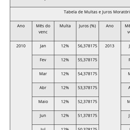
Tabela de Multas e Juros Moratór
Ano
Mês do
Multa
Juros (%)
Ano
Mê
venc
v
2010
Jan
12%
56,378175
2013
Fev
12%
55,378175
Mar
12%
54,378175
Abr
12%
53,378175
Maio
12%
52,378175
M
Jun
12%
51,378175
Jul
12%
50,378175