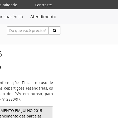
sibilidade
Contraste
ansparência
Atendimento
5
5
nformações Fiscais no uso de
as Repartições Fazendárias, os
culo do IPVA em atraso, para
 nº 2880/97.
AMENTO EM JULHO 2015
vencimento das parcelas