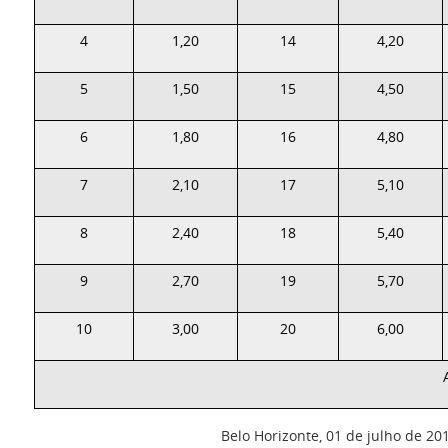
4
1,20
14
4,20
5
1,50
15
4,50
6
1,80
16
4,80
7
2,10
17
5,10
8
2,40
18
5,40
9
2,70
19
5,70
10
3,00
20
6,00
Belo Horizonte, 01 de julho de 20