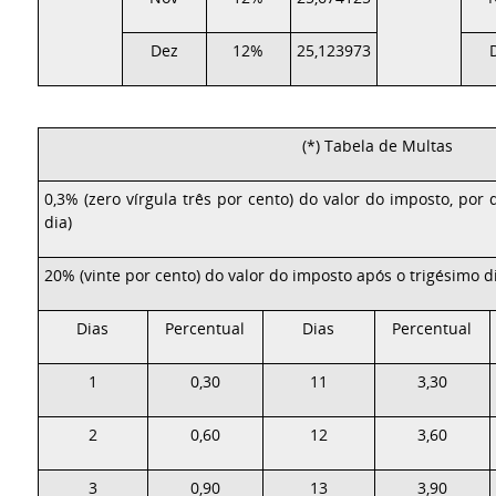
Dez
12%
25,123973
(*) Tabela de Multas
0,3% (zero vírgula três por cento) do valor do imposto, por 
dia)
20% (vinte por cento) do valor do imposto após o trigésimo d
Dias
Percentual
Dias
Percentual
1
0,30
11
3,30
2
0,60
12
3,60
3
0,90
13
3,90