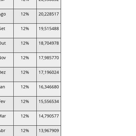
Ago
12%
20,228517
Set
12%
19,515488
Out
12%
18,704978
Nov
12%
17,985770
Dez
12%
17,196024
Jan
12%
16,346680
Fev
12%
15,556534
Mar
12%
14,790577
Abr
12%
13,967909