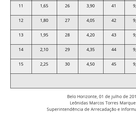
11
1,65
26
3,90
41
9
12
1,80
27
4,05
42
9
13
1,95
28
4,20
43
9
14
2,10
29
4,35
44
9
15
2,25
30
4,50
45
9
Belo Horizonte, 01 de julho de 20
Leônidas Marcos Torres Marque
Superintendência de Arrecadação e Informa