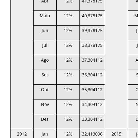
Abr
12%
41,378175
Maio
12%
40,378175
M
Jun
12%
39,378175
Jul
12%
38,378175
Ago
12%
37,304112
Set
12%
36,304112
Out
12%
35,304112
Nov
12%
34,304112
Dez
12%
33,304112
2012
Jan
12%
32,413096
2015