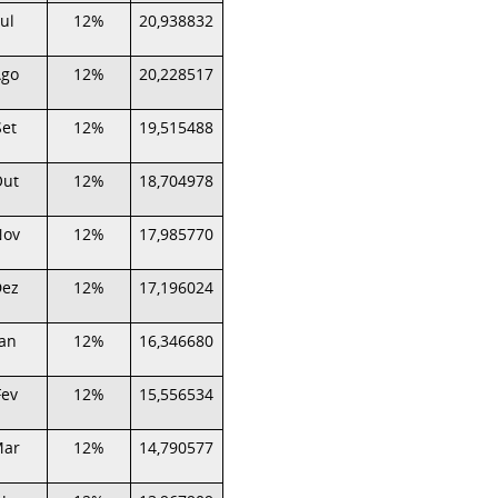
Jul
12%
20,938832
Ago
12%
20,228517
Set
12%
19,515488
Out
12%
18,704978
Nov
12%
17,985770
Dez
12%
17,196024
Jan
12%
16,346680
Fev
12%
15,556534
Mar
12%
14,790577