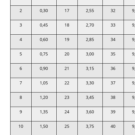
2
0,30
17
2,55
32
9
3
0,45
18
2,70
33
9
4
0,60
19
2,85
34
9
5
0,75
20
3,00
35
9
6
0,90
21
3,15
36
9
7
1,05
22
3,30
37
9
8
1,20
23
3,45
38
9
9
1,35
24
3,60
39
9
10
1,50
25
3,75
40
9