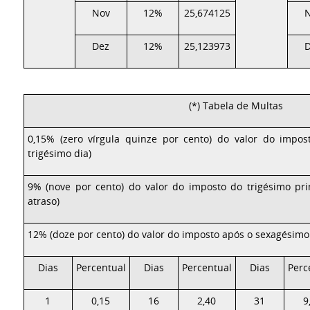
Nov
12%
25,674125
Dez
12%
25,123973
(*) Tabela de Multas
0,15% (zero vírgula quinze por cento) do valor do impost
trigésimo dia)
9% (nove por cento) do valor do imposto do trigésimo pr
atraso)
12% (doze por cento) do valor do imposto após o sexagésimo 
Dias
Percentual
Dias
Percentual
Dias
Perc
1
0,15
16
2,40
31
9