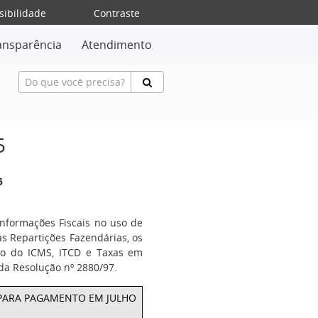
sibilidade
Contraste
ansparência
Atendimento
5
5
nformações Fiscais no uso de
as Repartições Fazendárias, os
culo do ICMS, ITCD e Taxas em
 da Resolução nº 2880/97.
O PARA PAGAMENTO EM JULHO