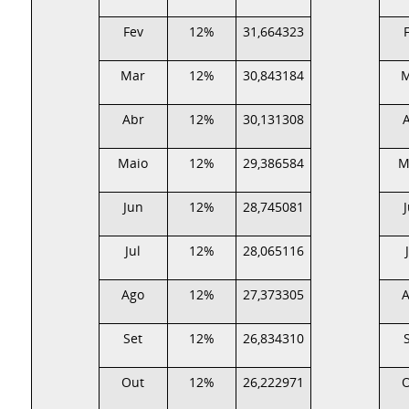
Fev
12%
31,664323
Mar
12%
30,843184
Abr
12%
30,131308
Maio
12%
29,386584
M
Jun
12%
28,745081
Jul
12%
28,065116
Ago
12%
27,373305
Set
12%
26,834310
Out
12%
26,222971