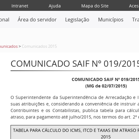
Intranet
Ajuda
Mapa do Site
Aces
ional
Área do servidor
Legislação
Municípios
Tr
unicados
>
Comunicados 2015
COMUNICADO SAIF Nº 019/201
COMUNICADO SAIF Nº 019/201
(MG de 02/07/2015)
O Superintendente da Superintendência de Arrecadação e I
suas atribuições e, considerando a conveniência de instruir 
Contribuintes e os Contabilistas, publica tabela para cál
atraso, para pagamento até julho/2015, nos termos do art. 2º
TABELA PARA CÁLCULO DO ICMS, ITCD E TAXAS EM ATRAS
2015