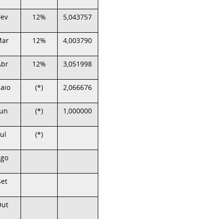
Fev
12%
5,043757
Mar
12%
4,003790
Abr
12%
3,051998
aio
(*)
2,066676
Jun
(*)
1,000000
Jul
(*)
Ago
Set
Out