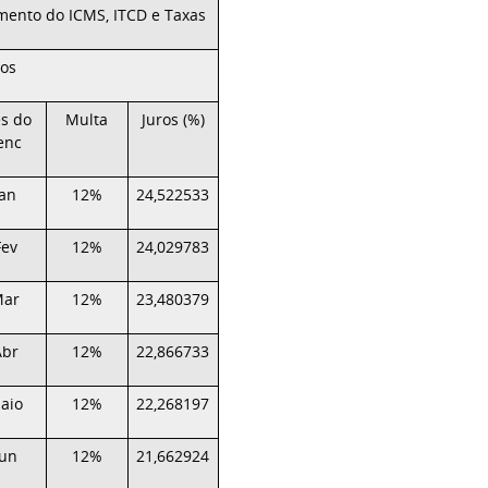
imento do ICMS, ITCD e Taxas
ios
s do
Multa
Juros (%)
enc
Jan
12%
24,522533
Fev
12%
24,029783
Mar
12%
23,480379
Abr
12%
22,866733
aio
12%
22,268197
Jun
12%
21,662924