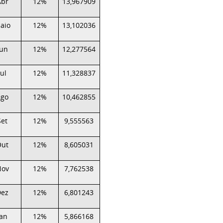
Abr
12%
13,967909
aio
12%
13,102036
Jun
12%
12,277564
Jul
12%
11,328837
Ago
12%
10,462855
Set
12%
9,555563
Out
12%
8,605031
Nov
12%
7,762538
Dez
12%
6,801243
Jan
12%
5,866168