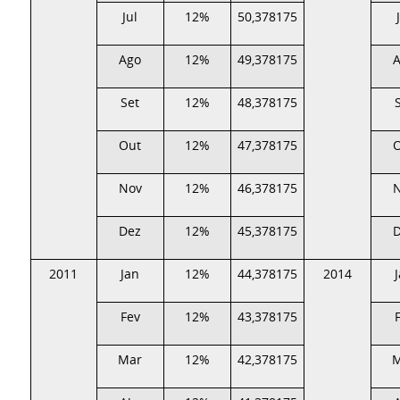
Jul
12%
50,378175
Ago
12%
49,378175
Set
12%
48,378175
Out
12%
47,378175
Nov
12%
46,378175
Dez
12%
45,378175
2011
Jan
12%
44,378175
2014
Fev
12%
43,378175
Mar
12%
42,378175