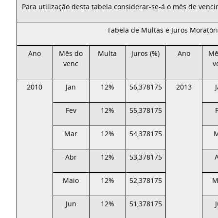
Para utilização desta tabela considerar-se-á o mês de venc
Tabela de Multas e Juros Moratór
Ano
Mês do
Multa
Juros (%)
Ano
Mê
venc
v
2010
Jan
12%
56,378175
2013
Fev
12%
55,378175
Mar
12%
54,378175
Abr
12%
53,378175
Maio
12%
52,378175
M
Jun
12%
51,378175