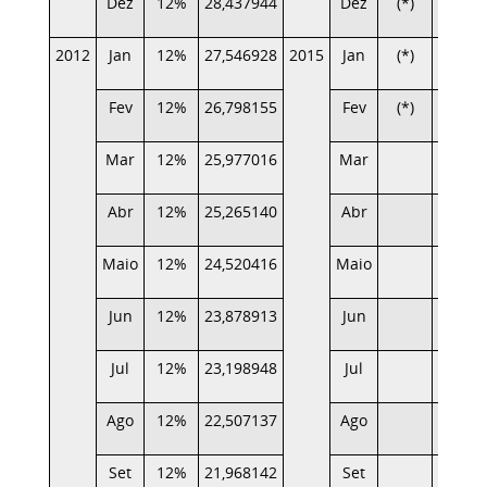
Dez
12%
28,437944
Dez
(*)
1,935
2012
Jan
12%
27,546928
2015
Jan
(*)
1,000
Fev
12%
26,798155
Fev
(*)
Mar
12%
25,977016
Mar
Abr
12%
25,265140
Abr
Maio
12%
24,520416
Maio
Jun
12%
23,878913
Jun
Jul
12%
23,198948
Jul
Ago
12%
22,507137
Ago
Set
12%
21,968142
Set