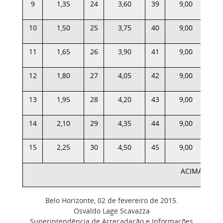
9
1,35
24
3,60
39
9,00
54
10
1,50
25
3,75
40
9,00
55
11
1,65
26
3,90
41
9,00
56
12
1,80
27
4,05
42
9,00
57
13
1,95
28
4,20
43
9,00
58
14
2,10
29
4,35
44
9,00
59
15
2,25
30
4,50
45
9,00
60
ACIMA DE 6
Belo Horizonte, 02 de fevereiro de 2015.
Osvaldo Lage Scavazza
Superintendência de Arrecadação e Informações