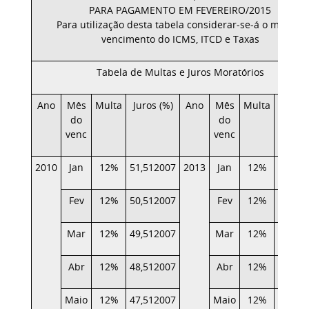
PARA PAGAMENTO EM FEVEREIRO/2015
Para utilização desta tabela considerar-se-á o mês de
vencimento do ICMS, ITCD e Taxas
Tabela de Multas e Juros Moratórios
Ano
Mês
Multa
Juros (%)
Ano
Mês
Multa
Juros 
do
do
venc
venc
2010
Jan
12%
51,512007
2013
Jan
12%
19,656
Fev
12%
50,512007
Fev
12%
19,163
Mar
12%
49,512007
Mar
12%
18,614
Abr
12%
48,512007
Abr
12%
18,000
Maio
12%
47,512007
Maio
12%
17,402