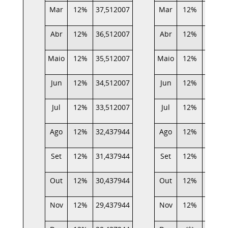
Mar
12%
37,512007
Mar
12%
9,924
Abr
12%
36,512007
Abr
12%
9,101
Maio
12%
35,512007
Maio
12%
8,235
Jun
12%
34,512007
Jun
12%
7,411
Jul
12%
33,512007
Jul
12%
6,462
Ago
12%
32,437944
Ago
12%
5,596
Set
12%
31,437944
Set
12%
4,689
Out
12%
30,437944
Out
12%
3,738
Nov
12%
29,437944
Nov
12%
2,896