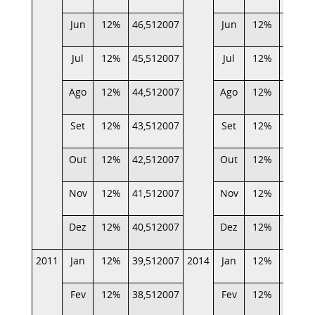
Jun
12%
46,512007
Jun
12%
16,796
Jul
12%
45,512007
Jul
12%
16,072
Ago
12%
44,512007
Ago
12%
15,362
Set
12%
43,512007
Set
12%
14,649
Out
12%
42,512007
Out
12%
13,838
Nov
12%
41,512007
Nov
12%
13,119
Dez
12%
40,512007
Dez
12%
12,329
2011
Jan
12%
39,512007
2014
Jan
12%
11,480
Fev
12%
38,512007
Fev
12%
10,690