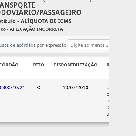
ANSPORTE
DOVIÁRIO/PASSAGEIRO
título - ALÍQUOTA DE ICMS
ico - APLICAÇÃO INCORRETA
usca de acórdãos por expressão:
CÓRDÃO
RITO
DISPONIBILIZAÇÃO
RESULTADO
8.800/10/2ª
O
10/07/2010
Lançamento
parcialmente
procedente.
Decisão
unânime.