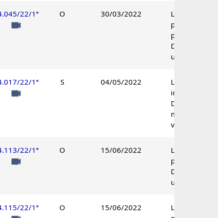
4.045/22/1ª
O
30/03/2022
Lançamento
parcialmente
procedente.
Decisão
unânime.
4.017/22/1ª
S
04/05/2022
Lançamento
improcedente
Decisão por
maioria de
votos.
4.113/22/1ª
O
15/06/2022
Lançamento
procedente.
Decisão
unânime.
4.115/22/1ª
O
15/06/2022
Lançamento
procedente.