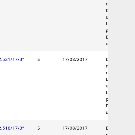
reconhecida.
Decisão
unânime.
Lançamento
procedente.
Decisão
unânime.
2.521/17/3ª
S
17/08/2017
Decadência
não
reconhecida.
Decisão
unânime.
Lançamento
procedente.
Decisão
unânime.
2.518/17/3ª
S
17/08/2017
Decadência
não