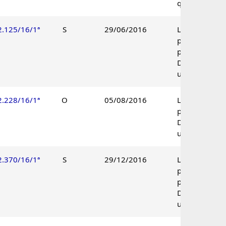
qualidade.
2.125/16/1ª
S
29/06/2016
Lançamento
parcialmente
procedente.
Decisão
unânime.
2.228/16/1ª
O
05/08/2016
Lançamento
procedente.
Decisão
unânime.
2.370/16/1ª
S
29/12/2016
Lançamento
parcialmente
procedente.
Decisão
unânime.