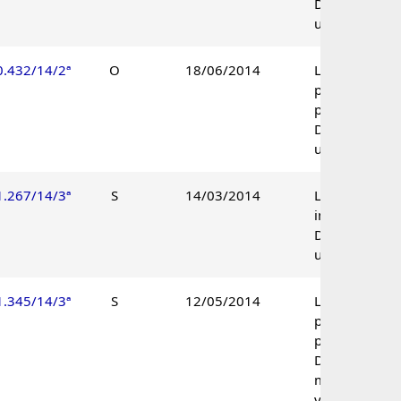
Decisão
unânime.
0.432/14/2ª
O
18/06/2014
Lançamento
parcialmente
procedente.
Decisão
unânime.
1.267/14/3ª
S
14/03/2014
Lançamento
improcedente
Decisão
unânime.
1.345/14/3ª
S
12/05/2014
Lançamento
parcialmente
procedente.
Decisão por
maioria de
votos.