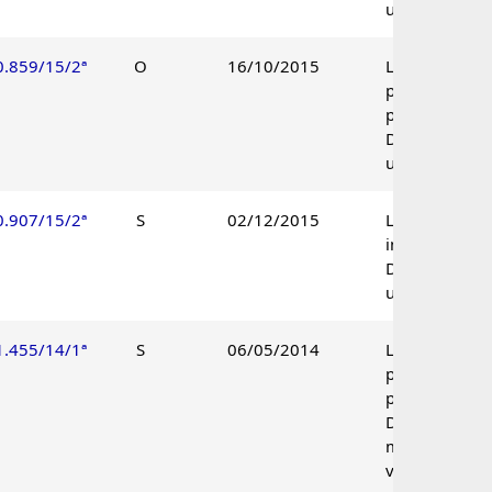
unânime.
0.859/15/2ª
O
16/10/2015
Lançamento
parcialmente
procedente.
Decisão
unânime.
0.907/15/2ª
S
02/12/2015
Lançamento
improcedente
Decisão
unânime.
1.455/14/1ª
S
06/05/2014
Lançamento
parcialmente
procedente.
Decisão por
maioria de
votos.