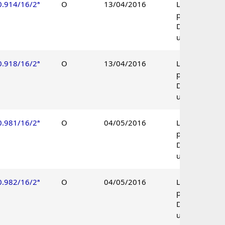
0.914/16/2ª
O
13/04/2016
Lançamento
procedente.
Decisão
unânime.
0.918/16/2ª
O
13/04/2016
Lançamento
procedente.
Decisão
unânime.
0.981/16/2ª
O
04/05/2016
Lançamento
procedente.
Decisão
unânime.
0.982/16/2ª
O
04/05/2016
Lançamento
procedente.
Decisão
unânime.