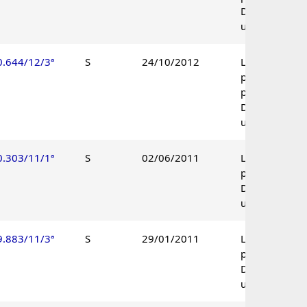
Decisão
unânime.
0.644/12/3ª
S
24/10/2012
Lançamento
parcialmente
procedente.
Decisão
unânime.
0.303/11/1ª
S
02/06/2011
Lançamento
procedente.
Decisão
unânime.
9.883/11/3ª
S
29/01/2011
Lançamento
procedente.
Decisão
unânime.