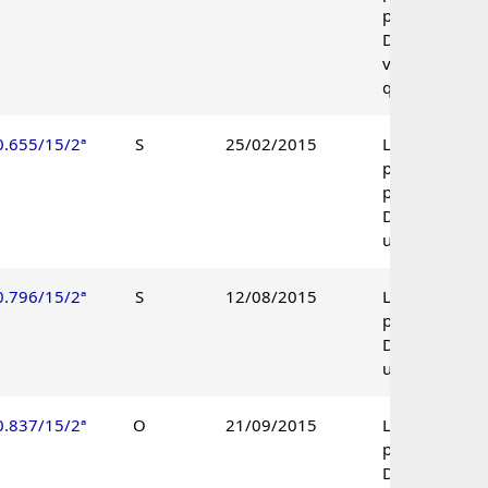
procedente.
Decisão pelo
voto de
qualidade.
0.655/15/2ª
S
25/02/2015
Lançamento
parcialmente
procedente.
Decisão
unânime.
0.796/15/2ª
S
12/08/2015
Lançamento
procedente.
Decisão
unânime.
0.837/15/2ª
O
21/09/2015
Lançamento
procedente.
Decisão