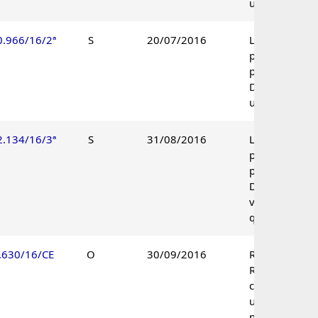
unânime.
0.966/16/2ª
S
20/07/2016
Lançamento
parcialmente
procedente.
Decisão
unânime.
2.134/16/3ª
S
31/08/2016
Lançamento
parcialmente
procedente.
Decisão pelo
voto de
qualidade.
.630/16/CE
O
30/09/2016
Recurso de
Revisão
conhecido à
unanimidade 
não provido