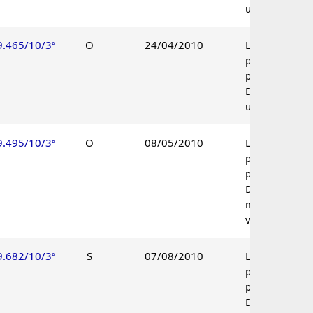
unânime.
9.465/10/3ª
O
24/04/2010
Lançamento
parcialmente
procedente.
Decisão
unânime.
9.495/10/3ª
O
08/05/2010
Lançamento
parcialmente
procedente.
Decisão por
maioria de
votos.
9.682/10/3ª
S
07/08/2010
Lançamento
parcialmente
procedente.
Decisão