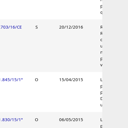
pelo voto de
qualidade.
.703/16/CE
S
20/12/2016
Recurso de
Revisão
conhecido à
unanimidade 
não provido
por maioria d
votos.
1.845/15/1ª
O
15/04/2015
Lançamento
parcialmente
procedente.
Decisão
unânime.
1.830/15/1ª
O
06/05/2015
Lançamento
parcialmente