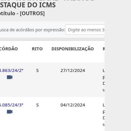
STAQUE DO ICMS
título - [OUTROS]
usca de acórdãos por expressão:
CÓRDÃO
RITO
DISPONIBILIZAÇÃO
RESULTADO
3.863/24/2ª
S
27/12/2024
Lançamento
procedente.
Decisão
unânime.
5.085/24/3ª
S
04/12/2024
Lançamento
procedente.
Decisão
unânime.