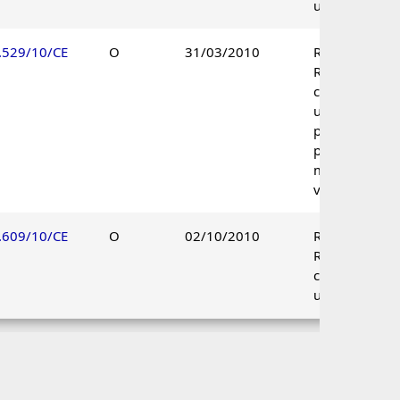
unânime.
.529/10/CE
O
31/03/2010
Recurso de
Revisão
conhecido à
unanimidade 
parcialmente
provido por
maioria de
votos.
.609/10/CE
O
02/10/2010
Recurso de
Revisão não
conhecido à
unanimidade.