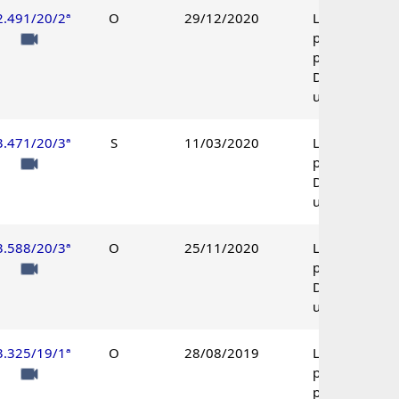
2.491/20/2ª
O
29/12/2020
Lançamento
parcialmente
procedente.
Decisão
unânime.
3.471/20/3ª
S
11/03/2020
Lançamento
procedente.
Decisão
unânime.
3.588/20/3ª
O
25/11/2020
Lançamento
procedente.
Decisão
unânime.
3.325/19/1ª
O
28/08/2019
Lançamento
parcialmente
procedente.