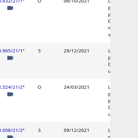
3.832/21/1ª
O
06/10/2021
Lançamento
parcialmente
procedente.
Decisão por
maioria de
votos.
3.965/21/1ª
S
29/12/2021
Lançamento
procedente.
Decisão
unânime.
2.524/21/2ª
O
24/03/2021
Lançamento
parcialmente
procedente.
Decisão
unânime.
3.008/21/2ª
S
09/12/2021
Lançamento
procedente.