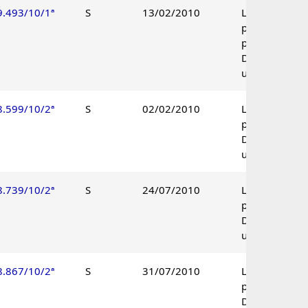
9.493/10/1ª
S
13/02/2010
Lançamento
parcialmente
procedente.
Decisão
unânime.
8.599/10/2ª
S
02/02/2010
Lançamento
procedente.
Decisão
unânime.
8.739/10/2ª
S
24/07/2010
Lançamento
procedente.
Decisão
unânime.
8.867/10/2ª
S
31/07/2010
Lançamento
procedente.
Decisão