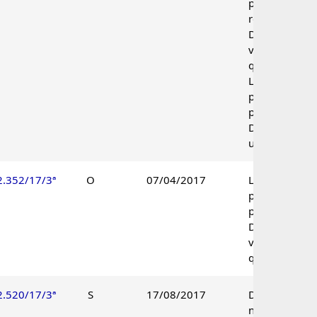
parcialmente
reconhecida.
Decisão pelo
voto de
qualidade.
Lançamento
parcialmente
procedente.
Decisão
unânime.
2.352/17/3ª
O
07/04/2017
Lançamento
parcialmente
procedente.
Decisão pelo
voto de
qualidade.
2.520/17/3ª
S
17/08/2017
Decadência
não