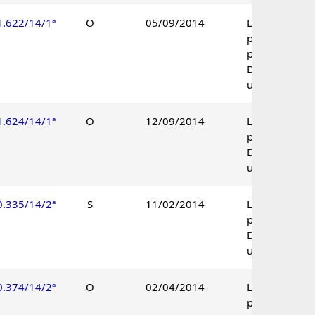
1.622/14/1ª
O
05/09/2014
Lançamento
parcialmente
procedente.
Decisão
unânime.
1.624/14/1ª
O
12/09/2014
Lançamento
procedente.
Decisão
unânime.
0.335/14/2ª
S
11/02/2014
Lançamento
procedente.
Decisão
unânime.
0.374/14/2ª
O
02/04/2014
Lançamento
procedente.