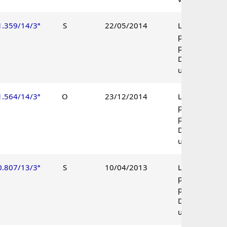
1.359/14/3ª
S
22/05/2014
Lançamento
parcialmente
procedente.
Decisão
unânime.
1.564/14/3ª
O
23/12/2014
Lançamento
parcialmente
procedente.
Decisão
unânime.
0.807/13/3ª
S
10/04/2013
Lançamento
parcialmente
procedente.
Decisão
unânime.