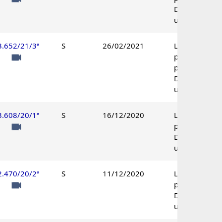
Decisão
unânime.
3.652/21/3ª
S
26/02/2021
Lançamento
parcialmente
procedente.
Decisão
unânime.
3.608/20/1ª
S
16/12/2020
Lançamento
procedente.
Decisão
unânime.
2.470/20/2ª
S
11/12/2020
Lançamento
procedente.
Decisão
unânime.