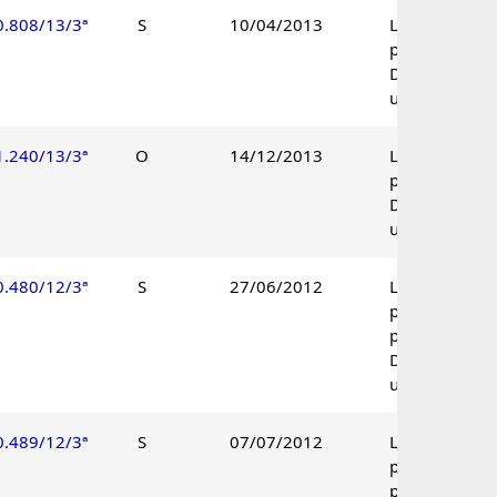
0.808/13/3ª
S
10/04/2013
Lançamento
procedente.
Decisão
unânime.
1.240/13/3ª
O
14/12/2013
Lançamento
procedente.
Decisão
unânime.
0.480/12/3ª
S
27/06/2012
Lançamento
parcialmente
procedente.
Decisão
unânime.
0.489/12/3ª
S
07/07/2012
Lançamento
parcialmente
procedente.