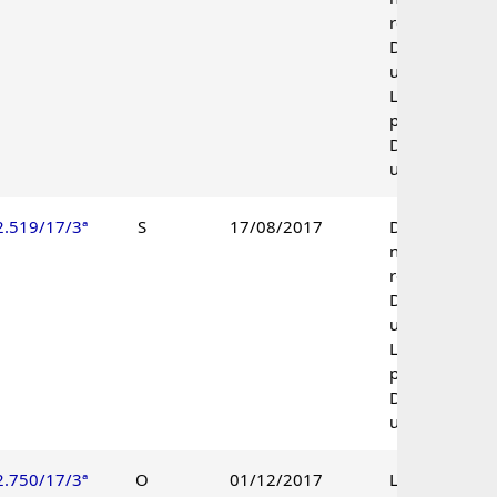
reconhecida.
Decisão
unânime.
Lançamento
procedente.
Decisão
unânime.
2.519/17/3ª
S
17/08/2017
Decadência
não
reconhecida.
Decisão
unânime.
Lançamento
procedente.
Decisão
unânime.
2.750/17/3ª
O
01/12/2017
Lançamento