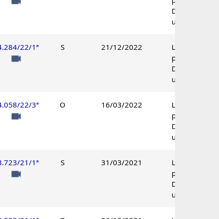
Decisão
unânime.
4.284/22/1ª
S
21/12/2022
Lançamento
procedente.
Decisão
unânime.
4.058/22/3ª
O
16/03/2022
Lançamento
procedente.
Decisão
unânime.
3.723/21/1ª
S
31/03/2021
Lançamento
procedente.
Decisão
unânime.