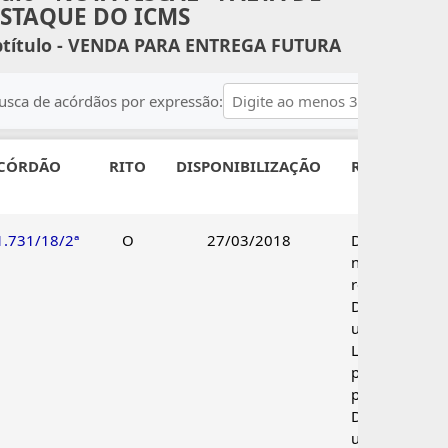
STAQUE DO ICMS
btítulo - VENDA PARA ENTREGA FUTURA
usca de acórdãos por expressão:
CÓRDÃO
RITO
DISPONIBILIZAÇÃO
RESULTADO
1.731/18/2ª
O
27/03/2018
Decadência
não
reconhecida.
Decisão
unânime.
Lançamento
parcialmente
procedente.
Decisão
unânime.