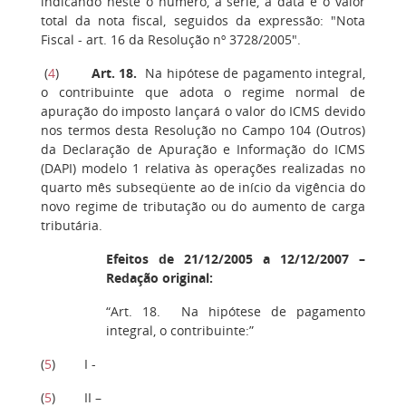
indicando neste o número, a série, a data e o valor
total da nota fiscal, seguidos da expressão: "Nota
Fiscal - art. 16 da Resolução nº 3728/2005".
(
4
)
Art. 18.
Na hipótese de pagamento integral,
o contribuinte que adota o regime normal de
apuração do imposto lançará o valor do ICMS devido
nos termos desta Resolução no Campo 104 (Outros)
da Declaração de Apuração e Informação do ICMS
(DAPI) modelo 1 relativa às operações realizadas no
quarto mês subseqüente ao de início da vigência do
novo regime de tributação ou do aumento de carga
tributária.
Efeitos de 21/12/2005 a 12/12/2007 –
Redação original:
“Art. 18. Na hipótese de pagamento
integral, o contribuinte:”
(
5
) I -
(
5
) II –