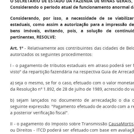
O SECRETÁRIO DE ESTADO DA FAZENDA DE MINAS GERAIS
,
Considerando o período atual de funcionamento anormal da
Considerando, por isso, a necessidade de se viabiliz
estaduais, como assim a autorização para a impressão de 
bens imóveis, evitando, pois, a solução de continui
pertinentes, RESOLVE:
Art. 1º
- Relativamente aos contribuintes das cidades de Bel
autorizados os seguintes procedimentos:
I - o pagamento de tributos estaduais em atraso poderá ser
visto" da repartição fazendária na respectiva Guia de Arreca
a) seja o mesmo, se for o caso, efetuado com o valor moneta
da Resolução nº 1.892, de 28 de julho de 1989, acrescido do v
b) sejam lançados no documento de arrecadação o dia 
seguinte expressão: "Pagamento efetuado de acordo com a res
a posterior verificação fiscal".
II - o pagamento do Imposto sobre Transmissão
Causa
Mortis
ou Direitos - ITCD poderá ser efetuado com base em avaliaç