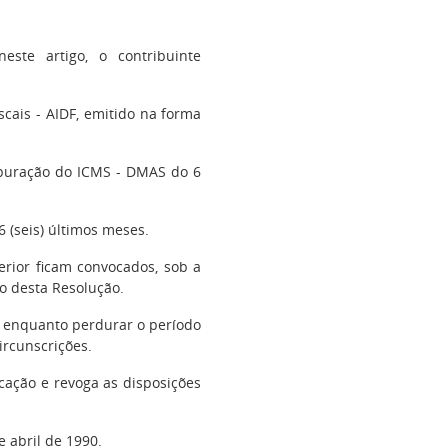
este artigo, o contribuinte
cais - AIDF, emitido na forma
Apuração do ICMS - DMAS do 6
6 (seis) últimos meses.
terior ficam convocados, sob a
o desta Resolução.
e enquanto perdurar o período
ircunscrições.
cação e revoga as disposições
 abril de 1990.