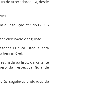
 Guia de Arrecadação-GA, desde
óvel;
m a Resolução nº 1.959 / 90 -
 ser observado o seguinte:
Fazenda Pública Estadual será
do bem imóvel;
destinada ao fisco, o montante
mero da respectiva Guia de
to às seguintes entidades de