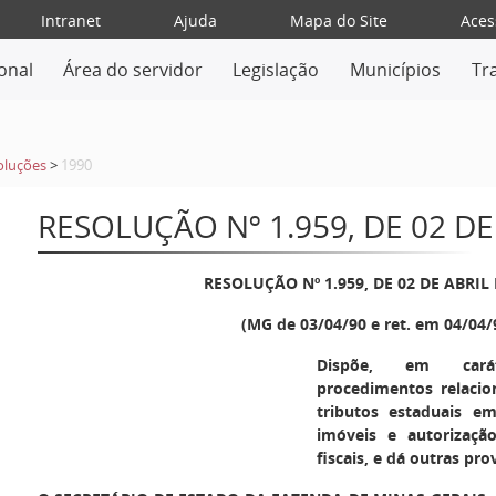
Intranet
Ajuda
Mapa do Site
Aces
ional
Área do servidor
Legislação
Municípios
Tr
oluções
>
1990
RESOLUÇÃO Nº 1.959, DE 02 DE
RESOLUÇÃO Nº 1.959, DE 02 DE ABRIL 
(MG de 03/04/90 e ret. em 04/04/
Dispõe, em carát
procedimentos relaci
tributos estaduais e
imóveis e autorizaçã
fiscais, e dá outras pro