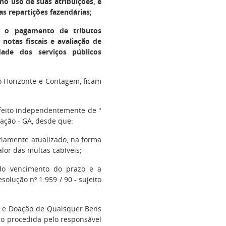
 no uso de suas atribuições, e
s repartições fazendárias;
ar o pagamento de tributos
notas fiscais e avaliação de
dade dos serviços públicos
o Horizonte e Contagem, ficam
 feito independentemente de "
dação - GA, desde que:
riamente atualizado, na forma
alor das multas cabíveis;
do vencimento do prazo e a
olução nº 1.959 / 90 - sujeito
e Doação de Quaisquer Bens
ão procedida pelo responsável