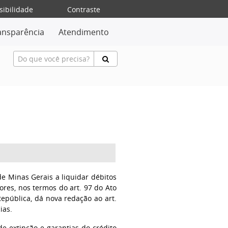
sibilidade
Contraste
ansparência
Atendimento
s
e Minas Gerais a liquidar débitos
ores, nos termos do art. 97 do Ato
República, dá nova redação ao art.
ias.
de extinção e garantias do crédito