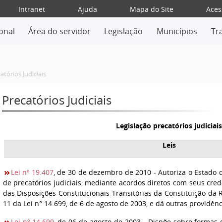
Intranet
Ajuda
Mapa do Site
Aces
ional
Área do servidor
Legislação
Municípios
Tr
atórios Judiciais
Precatórios Judiciais
Legislação precatórios judiciai
Leis
Lei nº 19.407
, de 30 de dezembro de 2010 - Autoriza o Estado d
de precatórios judiciais, mediante acordos diretos com seus cred
das Disposições Constitucionais Transitórias da Constituição da 
11 da Lei n° 14.699, de 6 de agosto de 2003, e dá outras providênc
Lei nº 14.699
, de 06 de agosto de 2003 - Dispõe sobre formas 