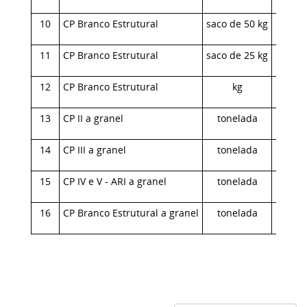
10
CP Branco Estrutural
saco de 50 kg
191,
11
CP Branco Estrutural
saco de 25 kg
73,
12
CP Branco Estrutural
kg
4,
13
CP II a granel
tonelada
417,
14
CP III a granel
tonelada
395,
15
CP IV e V - ARI a granel
tonelada
428,
16
CP Branco Estrutural a granel
tonelada
1.783,