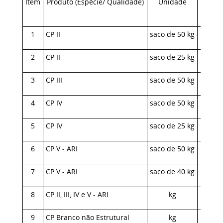
Item
Produto (Espécie/ Qualidade)
Unidade
PMPF
(R$)
1
CP II
saco de 50 kg
28,
2
CP II
saco de 25 kg
16,
3
CP III
saco de 50 kg
28,
4
CP IV
saco de 50 kg
26,
5
CP IV
saco de 25 kg
15,
6
CP V - ARI
saco de 50 kg
29,
7
CP V - ARI
saco de 40 kg
26,
8
CP II, III, IV e V - ARI
kg
1,
9
CP Branco não Estrutural
kg
4,