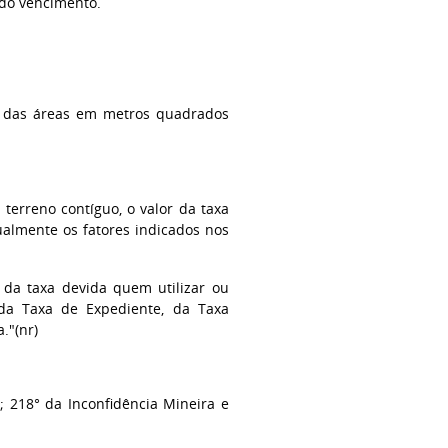
do vencimento.
ia das áreas em metros quadrados
terreno contíguo, o valor da taxa
ualmente os fatores indicados nos
r da taxa devida quem utilizar ou
 da Taxa de Expediente, da Taxa
."(nr)
; 218° da Inconfidência Mineira e