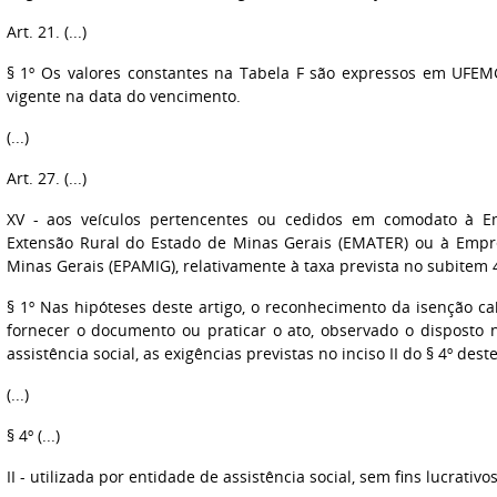
Art. 21. (...)
§ 1º Os valores constantes na Tabela F são expressos em UFEM
vigente na data do vencimento.
(...)
Art. 27. (...)
XV - aos veículos pertencentes ou cedidos em comodato à E
Extensão Rural do Estado de Minas Gerais (EMATER) ou à Empr
Minas Gerais (EPAMIG), relativamente à taxa prevista no subitem 
§ 1º Nas hipóteses deste artigo, o reconhecimento da isenção 
fornecer o documento ou praticar o ato, observado o disposto 
assistência social, as exigências previstas no inciso II do § 4º deste
(...)
§ 4º (...)
II - utilizada por entidade de assistência social, sem fins lucrativo