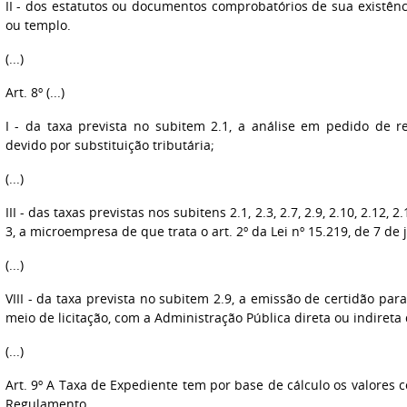
II - dos estatutos ou documentos comprobatórios de sua existênci
ou templo.
(...)
Art. 8º (...)
I - da taxa prevista no subitem 2.1, a análise em pedido de r
devido por substituição tributária;
(...)
III - das taxas previstas nos subitens 2.1, 2.3, 2.7, 2.9, 2.10, 2.12, 2
3, a microempresa de que trata o art. 2º da Lei nº 15.219, de 7 de 
(...)
VIII - da taxa prevista no subitem 2.9, a emissão de certidão para
meio de licitação, com a Administração Pública direta ou indireta
(...)
Art. 9º A Taxa de Expediente tem por base de cálculo os valores 
Regulamento.