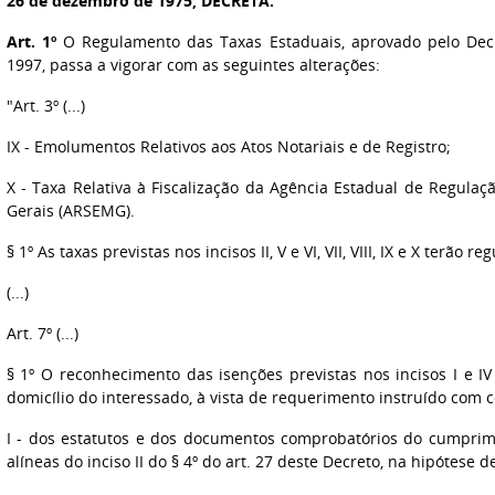
26 de dezembro de 1975, DECRETA:
Art. 1º
O Regulamento das Taxas Estaduais, aprovado pelo Decr
1997, passa a vigorar com as seguintes alterações:
"Art. 3º (...)
IX - Emolumentos Relativos aos Atos Notariais e de Registro;
X - Taxa Relativa à Fiscalização da Agência Estadual de Regulaç
Gerais (ARSEMG).
§ 1º As taxas previstas nos incisos II, V e VI, VII, VIII, IX e X terão 
(...)
Art. 7º (...)
§ 1º O reconhecimento das isenções previstas nos incisos I e I
domicílio do interessado, à vista de requerimento instruído com c
I - dos estatutos e dos documentos comprobatórios do cumprime
alíneas do inciso II do § 4º do art. 27 deste Decreto, na hipótese d