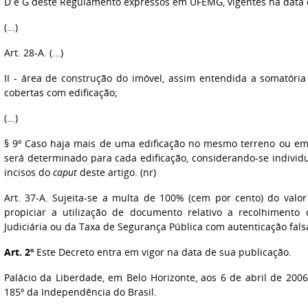
D e G deste Regulamento expressos em UFEMG, vigentes na data 
(...)
Art. 28-A. (...)
II - área de construção do imóvel, assim entendida a somatór
cobertas com edificação;
(...)
§ 9º Caso haja mais de uma edificação no mesmo terreno ou em 
será determinado para cada edificação, considerando-se individ
incisos do
caput
deste artigo. (nr)
Art. 37-A. Sujeita-se a multa de 100% (cem por cento) do valo
propiciar a utilização de documento relativo a recolhimento
Judiciária ou da Taxa de Segurança Pública com autenticação falsa
Art. 2º
Este Decreto entra em vigor na data de sua publicação.
Palácio da Liberdade, em Belo Horizonte, aos 6 de abril de 2006
185º da Independência do Brasil.