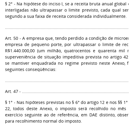
§ 2° - Na hipótese do inciso I, se a receita bruta anual global 
interligadas não ultrapassar o limite previsto, cada qual será 
segundo a sua faixa de receita considerada individualmente.
...........................................................................................................
Art. 50 - A empresa que, tendo perdido a condição de microem
empresa de pequeno porte, por ultrapassar o limite de recei
R$1.440.000,00 (um milhão, quatrocentos e quarenta mil rea
superveniência de situação impeditiva prevista no artigo 42 d
se mantiver enquadrada no regime previsto neste Anexo, fica
seguintes conseqüências:
...........................................................................................................
Art. 47 - ..............................................................................................
§ 1° - Nas hipóteses previstas no § 6° do artigo 12 e nos §§ 1° e 
22, todos deste Anexo, o imposto será recolhido no mês 
exercício seguinte ao de referência, em DAE distinto, observ
para recolhimento normal do imposto.
...........................................................................................................