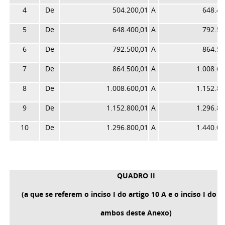
4
De
504.200,01
A
648.40
5
De
648.400,01
A
792.50
6
De
792.500,01
A
864.50
7
De
864.500,01
A
1.008.60
8
De
1.008.600,01
A
1.152.80
9
De
1.152.800,01
A
1.296.80
10
De
1.296.800,01
A
1.440.00
QUADRO II
(a que se referem o inciso I do artigo 10 A e o inciso I do ar
ambos deste Anexo)