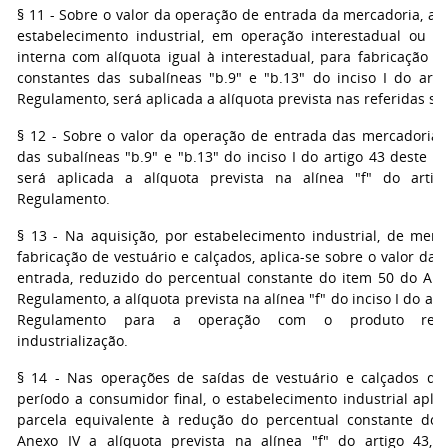
§ 11 - Sobre o valor da operação de entrada da mercadoria, ad
estabelecimento industrial, em operação interestadual ou 
interna com alíquota igual à interestadual, para fabricação d
constantes das subalíneas "b.9" e "b.13" do inciso I do arti
Regulamento, será aplicada a alíquota prevista nas referidas su
§ 12 - Sobre o valor da operação de entrada das mercadorias
das subalíneas "b.9" e "b.13" do inciso I do artigo 43 deste 
será aplicada a alíquota prevista na alínea "f" do arti
Regulamento.
§ 13 - Na aquisição, por estabelecimento industrial, de merc
fabricação de vestuário e calçados, aplica-se sobre o valor da
entrada, reduzido do percentual constante do item 50 do Ane
Regulamento, a alíquota prevista na alínea "f" do inciso I do art
Regulamento para a operação com o produto resu
industrialização.
§ 14 - Nas operações de saídas de vestuário e calçados de
período a consumidor final, o estabelecimento industrial apli
parcela equivalente à redução do percentual constante do
Anexo IV a alíquota prevista na alínea "f" do artigo 43, 