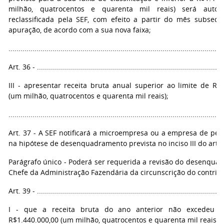
milhão, quatrocentos e quarenta mil reais) será autom
reclassificada pela SEF, com efeito a partir do mês subseq
apuração, de acordo com a sua nova faixa;
...........................................................................................................
Art. 36 - ..............................................................................................
III - apresentar receita bruta anual superior ao limite de R$
(um milhão, quatrocentos e quarenta mil reais);
...........................................................................................................
Art. 37 - A SEF notificará a microempresa ou a empresa de peq
na hipótese de desenquadramento prevista no inciso III do artig
Parágrafo único - Poderá ser requerida a revisão do desenqua
Chefe da Administração Fazendária da circunscrição do contribu
Art. 39 - ..............................................................................................
I - que a receita bruta do ano anterior não excedeu o
R$1.440.000,00 (um milhão, quatrocentos e quarenta mil reais);