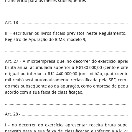
transferido para os meses subseqüentes.
...........................................................................................................
Art. 18 - ..............................................................................................
III - escriturar os livros fiscais previstos neste Regulamento, ex
Registro de Apuração do ICMS, modelo 9;
...........................................................................................................
Art. 27 - A microempresa que, no decorrer do exercício, aprese
bruta anual acumulada superior a R$180.000,00 (cento e oitent
e igual ou inferior a R$1.440.000,00 (um milhão, quatrocentos
mil reais) será automaticamente reclassificada pela SEF, com efe
do mês subseqüente ao da apuração, como empresa de pequen
acordo com a sua faixa de classificação.
...........................................................................................................
Art. 28 - ..............................................................................................
I - no decorrer do exercício, apresentar receita bruta superi
previsto para a sua faixa de classificação e inferior a R$1.44