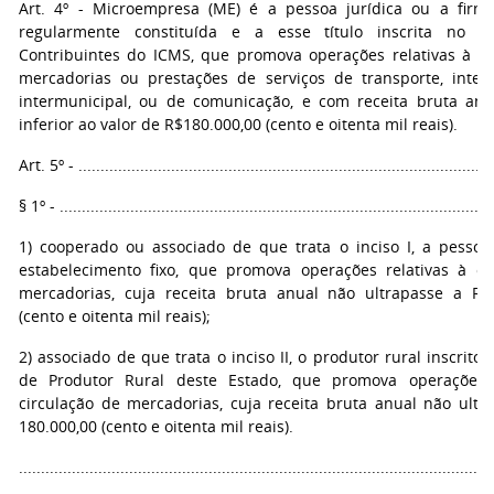
Art. 4º - Microempresa (ME) é a pessoa jurídica ou a firma
regularmente constituída e a esse título inscrita no C
Contribuintes do ICMS, que promova operações relativas à ci
mercadorias ou prestações de serviços de transporte, inter
intermunicipal, ou de comunicação, e com receita bruta anu
inferior ao valor de R$180.000,00 (cento e oitenta mil reais).
Art. 5º - ..............................................................................................
§ 1º - ..................................................................................................
1) cooperado ou associado de que trata o inciso I, a pessoa 
estabelecimento fixo, que promova operações relativas à ci
mercadorias, cuja receita bruta anual não ultrapasse a R$
(cento e oitenta mil reais);
2) associado de que trata o inciso II, o produtor rural inscrito
de Produtor Rural deste Estado, que promova operações r
circulação de mercadorias, cuja receita bruta anual não ultr
180.000,00 (cento e oitenta mil reais).
...........................................................................................................