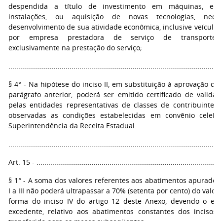
despendida a título de investimento em máquinas, equ
instalações, ou aquisição de novas tecnologias, nece
desenvolvimento de sua atividade econômica, inclusive veículo
por empresa prestadora de serviço de transporte, u
exclusivamente na prestação do serviço;
...........................................................................................................
§ 4° - Na hipótese do inciso II, em substituição à aprovação de
parágrafo anterior, poderá ser emitido certificado de valida
pelas entidades representativas de classes de contribuintes
observadas as condições estabelecidas em convênio celeb
Superintendência da Receita Estadual.
...........................................................................................................
Art. 15 - ..............................................................................................
§ 1° - A soma dos valores referentes aos abatimentos apurados
I a III não poderá ultrapassar a 70% (setenta por cento) do valo
forma do inciso IV do artigo 12 deste Anexo, devendo o eve
excedente, relativo aos abatimentos constantes dos incisos II