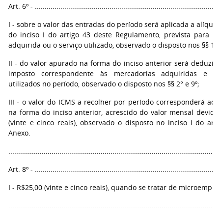
Art. 6º - ..............................................................................................
I - sobre o valor das entradas do período será aplicada a alíquo
do inciso I do artigo 43 deste Regulamento, prevista para a
adquirida ou o serviço utilizado, observado o disposto nos §§ 1° e
II - do valor apurado na forma do inciso anterior será deduzid
imposto correspondente às mercadorias adquiridas e ao
utilizados no período, observado o disposto nos §§ 2° e 9º;
III - o valor do ICMS a recolher por período corresponderá ao 
na forma do inciso anterior, acrescido do valor mensal devido
(vinte e cinco reais), observado o disposto no inciso I do art
Anexo.
...........................................................................................................
Art. 8º - ..............................................................................................
I - R$25,00 (vinte e cinco reais), quando se tratar de microempre
...........................................................................................................