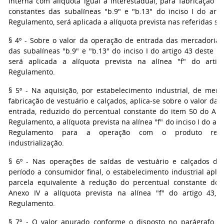
interna com alíquota igual à interestadual, para fabricação d
constantes das subalíneas "b.9" e "b.13" do inciso I do arti
Regulamento, será aplicada a alíquota prevista nas referidas su
§ 4º - Sobre o valor da operação de entrada das mercadorias
das subalíneas "b.9" e "b.13" do inciso I do artigo 43 deste 
será aplicada a alíquota prevista na alínea "f" do arti
Regulamento.
§ 5º - Na aquisição, por estabelecimento industrial, de merc
fabricação de vestuário e calçados, aplica-se sobre o valor da
entrada, reduzido do percentual constante do item 50 do Ane
Regulamento, a alíquota prevista na alínea "f" do inciso I do art
Regulamento para a operação com o produto resu
industrialização.
§ 6º - Nas operações de saídas de vestuário e calçados de
período a consumidor final, o estabelecimento industrial apli
parcela equivalente à redução do percentual constante do
Anexo IV a alíquota prevista na alínea "f" do artigo 43, 
Regulamento.
§ 7º - O valor apurado conforme o disposto no parágrafo an