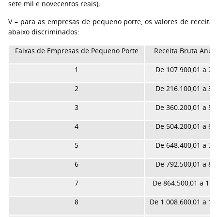
sete mil e novecentos reais);
V – para as empresas de pequeno porte, os valores de receita 
abaixo discriminados:
Faixas de Empresas de Pequeno Porte
Receita Bruta Anua
1
De 107.900,01 a 21
2
De 216.100,01 a 36
3
De 360.200,01 a 50
4
De 504.200,01 a 64
5
De 648.400,01 a 79
6
De 792.500,01 a 86
7
De 864.500,01 a 1.0
8
De 1.008.600,01 a 1.