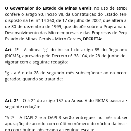
O Governador do Estado de Minas Gerais
, no uso de atribui
confere o artigo 90, inciso VII, da Constituição do Estado, tend
disposto na Lei n° 14.360, de 17 de julho de 2002, que altera a Le
de 30 de dezembro de 1999, que dispõe sobre o Programa de
Desenvolvimento das Microempresas e das Empresas de Peque
Estado de Minas Gerais - Micro Geraes,
DECRETA
:
Art. 1º
- A alínea "g" do inciso I do artigo 85 do Regulame
(RICMS), aprovado pelo Decreto n° 38.104, de 28 de junho de 1
vigorar com a seguinte redação:
"g - até o dia 28 do segundo mês subseqüente ao da ocorrên
gerador, quando se tratar de:
...........................................................................................................
Art. 2°
- O § 2° do artigo 157 do Anexo V do RICMS passa a vi
seguinte redação:
"§ 2º - A DAPI 2 e a DAPI 3 serão entregues no mês subseq
apuração, de acordo com o último número do núcleo da inscriç
do contribuinte, observada a seguinte escala: