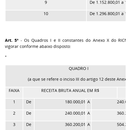
9
De 1.152.800,01 a 1.
10
De 1.296.800,01 a 1.
Art. 5º
- Os Quadros I e II constantes do Anexo X do RICM
vigorar conforme abaixo disposto:
"
QUADRO I
(a que se refere o inciso III do artigo 12 deste Anexo)
FAIXA
RECEITA BRUTA ANUAL EM R$
1
De
180.000,01
A
240.00
2
De
240.000,01
A
360.20
3
De
360.200,01
A
504.20