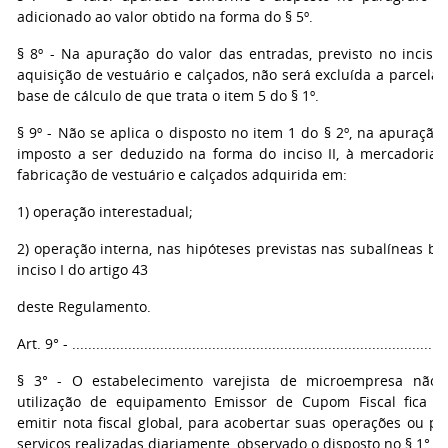
adicionado ao valor obtido na forma do § 5º.
§ 8º - Na apuração do valor das entradas, previsto no inciso I
aquisição de vestuário e calçados, não será excluída a parcela
base de cálculo de que trata o item 5 do § 1º.
§ 9º - Não se aplica o disposto no item 1 do § 2º, na apuração
imposto a ser deduzido na forma do inciso II, à mercadoria u
fabricação de vestuário e calçados adquirida em:
1) operação interestadual;
2) operação interna, nas hipóteses previstas nas subalíneas b.
inciso I do artigo 43
deste Regulamento.
Art. 9° - ..............................................................................................
§ 3° - O estabelecimento varejista de microempresa não 
utilização de equipamento Emissor de Cupom Fiscal fica a
emitir nota fiscal global, para acobertar suas operações ou p
serviços realizadas diariamente, observado o disposto no § 1°.