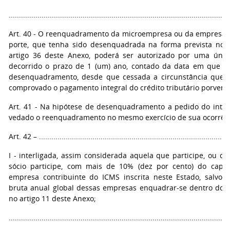
...........................................................................................................
Art. 40 - O reenquadramento da microempresa ou da empresa
porte, que tenha sido desenquadrada na forma prevista no i
artigo 36 deste Anexo, poderá ser autorizado por uma únic
decorrido o prazo de 1 (um) ano, contado da data em que se
desenquadramento, desde que cessada a circunstância que 
comprovado o pagamento integral do crédito tributário porvent
Art. 41 - Na hipótese de desenquadramento a pedido do intere
vedado o reenquadramento no mesmo exercício de sua ocorrên
Art. 42 – .............................................................................................
I - interligada, assim considerada aquela que participe, ou cuj
sócio participe, com mais de 10% (dez por cento) do capit
empresa contribuinte do ICMS inscrita neste Estado, salvo s
bruta anual global dessas empresas enquadrar-se dentro do li
no artigo 11 deste Anexo;
...........................................................................................................