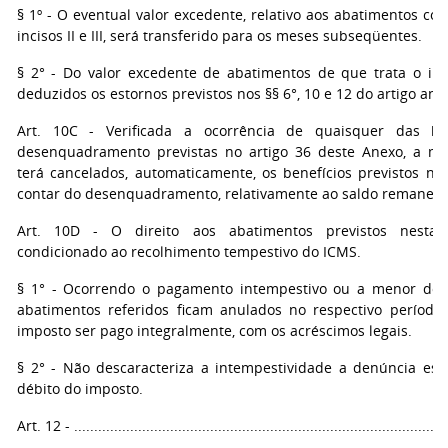
§ 1º - O eventual valor excedente, relativo aos abatimentos co
incisos II e III, será transferido para os meses subseqüentes.
§ 2° - Do valor excedente de abatimentos de que trata o inci
deduzidos os estornos previstos nos §§ 6°, 10 e 12 do artigo ante
Art. 10C - Verificada a ocorrência de quaisquer das hi
desenquadramento previstas no artigo 36 deste Anexo, a m
terá cancelados, automaticamente, os benefícios previstos nes
contar do desenquadramento, relativamente ao saldo remanesc
Art. 10D - O direito aos abatimentos previstos nesta 
condicionado ao recolhimento tempestivo do ICMS.
§ 1° - Ocorrendo o pagamento intempestivo ou a menor do 
abatimentos referidos ficam anulados no respectivo período
imposto ser pago integralmente, com os acréscimos legais.
§ 2° - Não descaracteriza a intempestividade a denúncia es
débito do imposto.
Art. 12 - ..............................................................................................