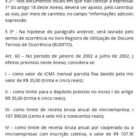
§ 2º - Nos documentos fiscais em que não constar a expressão p
1º do artigo 18 deste Anexo, deverá ser aposto, pelo contribuin
as vias, por meio de carimbo, no campo "informações adicionais
expressão.
§ 3º - Na hipótese do parágrafo anterior, será lavrado pelo c
termo de ocorrência no livro Registro de Utilização de Document
Termos de Ocorrência (RUDFTO).
Art. 60 – No período de janeiro de 2002 a julho de 2002, pa
efeitos previstos neste Anexo, considera-se:
I – como valor de ICMS mensal parcela fixa devido pela micr
valor de R$ 35,00 (trinta e cinco reais);
II – como limite para o depósito previsto no inciso I do artigo 8º
R$ 35,00 (trinta e cinco reais);
III– como limite de receita bruta anual de microempresa, o 
107.900,00 (cento e sete mil e novecentos reais);
IV – como limite de receita bruta anual por cooperado ou ass
microempresas com inscrição coletiva, o valor de R$ 107.900,