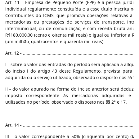
Art. 11 - Empresa de Pequeno Porte (EPP) é a pessoa jurídica
individual regularmente constituída e a esse título inscrita no
Contribuintes do ICMS, que promova operações relativas à ci
mercadorias ou prestações de serviços de transporte, inter
intermunicipal, ou de comunicação, e com receita bruta anual
R$180.000,00 (cento e oitenta mil reais) e igual ou inferior a R$
(um milhão, quatrocentos e quarenta mil reais).
Art. 12 - ..............................................................................................
I - sobre o valor das entradas do período será aplicada a alíquo
do inciso I do artigo 43 deste Regulamento, prevista para a
adquirida ou o serviço utilizado, observado o disposto nos §§ 1° 
II - do valor apurado na forma do inciso anterior será deduzid
imposto correspondente às mercadorias adquiridas e ao
utilizados no período, observado o disposto nos §§ 2° e 17.
...........................................................................................................
Art. 14 - ..............................................................................................
III - o valor correspondente a 50% (cinqüenta por cento) da 