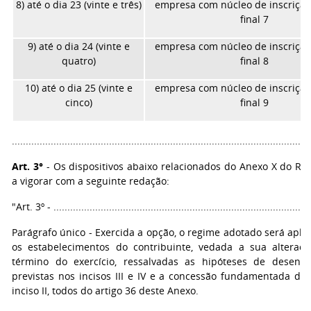
8) até o dia 23 (vinte e três)
empresa com núcleo de inscrição
final 7
9) até o dia 24 (vinte e
empresa com núcleo de inscrição
quatro)
final 8
10) até o dia 25 (vinte e
empresa com núcleo de inscrição
cinco)
final 9
...........................................................................................................
Art. 3°
- Os dispositivos abaixo relacionados do Anexo X do R
a vigorar com a seguinte redação:
"Art. 3º - .............................................................................................
Parágrafo único - Exercida a opção, o regime adotado será apli
os estabelecimentos do contribuinte, vedada a sua alteraç
término do exercício, ressalvadas as hipóteses de desen
previstas nos incisos III e IV e a concessão fundamentada de 
inciso II, todos do artigo 36 deste Anexo.