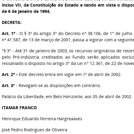
inciso VII, da Constituição do Estado e tendo em vista o dispos
de 6 de janeiro de 1994,
DECRETA:
Art. 1°
- O § 3º do artigo 3° do Decreto n° 38.106, de 1° de julho
nº 41.587, de 13 de março de 2001, passa a vigorar com a seguint
"§ 3° - Até 31 de janeiro de 2003, os recursos originários de ret
pelo Pró-Indústria creditados ao Fundo serão aplicados excl
ressalvado o disposto no artigo 3° da Lei n° 12.361, de 22 de nov
Art. 2° -
Este decreto entra em vigor em 1º de abril de 2002.
Art. 3º
- Revogam-se as disposições em contrário.
Palácio da Liberdade, em Belo Horizonte, aos 05 de abril de 2002.
ITAMAR FRANCO
Henrique Eduardo Ferreira Hargreaaves
José Pedro Rodrigues de Oliveira