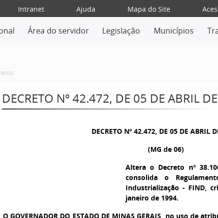
Intranet
Ajuda
Mapa do Site
Aces
ional
Área do servidor
Legislação
Municípios
Tr
retos
DECRETO Nº 42.472, DE 05 DE ABRIL DE
DECRETO Nº 42.472, DE 05 DE ABRIL D
(MG de 06)
Altera o Decreto nº 38.1
consolida o Regulamen
Industrialização - FIND, c
janeiro de 1994.
O GOVERNADOR DO ESTADO DE MINAS GERAIS,
no uso de atribu