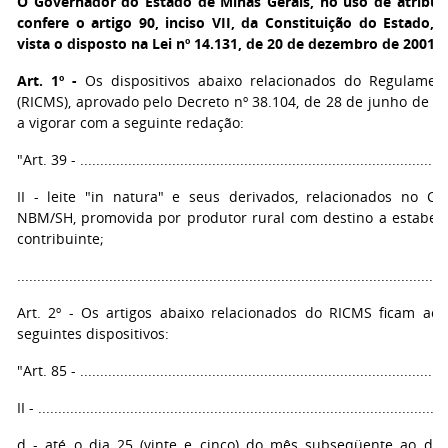
O Governador do Estado de Minas Gerais,
no uso de atribui
confere o artigo 90, inciso VII, da Constituição do Estado,
vista o disposto na Lei nº 14.131, de 20 de dezembro de 2001,
Art. 1º -
Os dispositivos abaixo relacionados do Regulamen
(RICMS), aprovado pelo Decreto nº 38.104, de 28 de junho de 1
a vigorar com a seguinte redação:
"Art. 39 - ............................................................................................
II - leite "in natura" e seus derivados, relacionados no Ca
NBM/SH, promovida por produtor rural com destino a estabel
contribuinte;
...........................................................................................................
Art. 2º - Os artigos abaixo relacionados do RICMS ficam acr
seguintes dispositivos:
"Art. 85 - ............................................................................................
II - ......................................................................................................
d - até o dia 25 (vinte e cinco) do mês subseqüente ao da