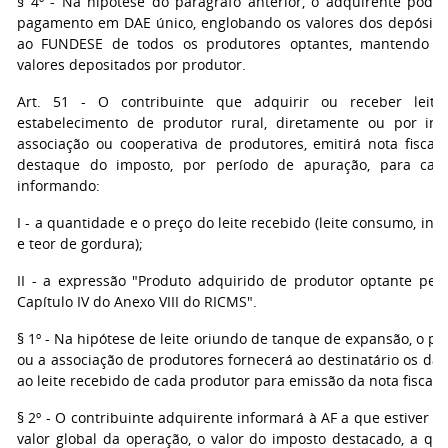
§ 4º - Na hipótese do parágrafo anterior, o adquirente poder
pagamento em DAE único, englobando os valores dos depósito
ao FUNDESE de todos os produtores optantes, mantendo co
valores depositados por produtor.
Art. 51 - O contribuinte que adquirir ou receber leite
estabelecimento de produtor rural, diretamente ou por in
associação ou cooperativa de produtores, emitirá nota fiscal 
destaque do imposto, por período de apuração, para cada
informando:
I - a quantidade e o preço do leite recebido (leite consumo, indú
e teor de gordura);
II - a expressão "Produto adquirido de produtor optante pel
Capítulo IV do Anexo VIII do RICMS".
§ 1º - Na hipótese de leite oriundo de tanque de expansão, o pr
ou a associação de produtores fornecerá ao destinatário os dad
ao leite recebido de cada produtor para emissão da nota fiscal g
§ 2º - O contribuinte adquirente informará à AF a que estiver ci
valor global da operação, o valor do imposto destacado, a qu