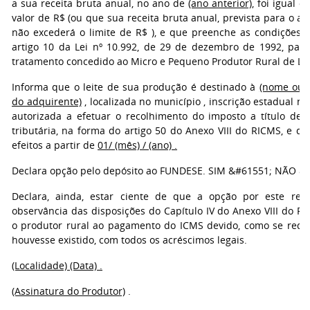
a sua receita bruta anual, no ano de
(ano anterior)
, foi igual o
valor de R$ (ou que sua receita bruta anual, prevista para o a
não excederá o limite de R$ ), e que preenche as condições p
artigo 10 da Lei nº 10.992, de 29 de dezembro de 1992, para
tratamento concedido ao Micro e Pequeno Produtor Rural de Lei
Informa que o leite de sua produção é destinado à
(nome ou r
do adquirente)
, localizada no município , inscrição estadual nº ,
autorizada a efetuar o recolhimento do imposto a título de s
tributária, na forma do artigo 50 do Anexo VIII do RICMS, e q
efeitos a partir de
01/ (mês) / (ano) .
Declara opção pelo depósito ao FUNDESE. SIM &#61551; NÃO &#
Declara, ainda, estar ciente de que a opção por este re
observância das disposições do Capítulo IV do Anexo VIII do RI
o produtor rural ao pagamento do ICMS devido, como se red
houvesse existido, com todos os acréscimos legais.
(Localidade) (Data) .
(Assinatura do Produtor)
.