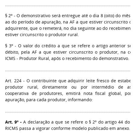
...........................................................................................................
§ 2º - O demonstrativo será entregue até o dia 8 (oito) do mês
ao do período de apuração, na AF a que estiver circunscrito o 
adquirente, que o remeterá, no dia seguinte ao do recebimento
estiver circunscrito o produtor rural.
§ 3º - O valor do crédito a que se refere o artigo anterior se
débito, pela AF a que estiver circunscrito o produtor, na con
ICMS - Produtor Rural, após o recebimento do demonstrativo.
...........................................................................................................
Art. 224 - O contribuinte que adquirir leite fresco de estabe
produtor rural, diretamente ou por intermédio de ass
cooperativa de produtores, emitirá nota fiscal global, por
apuração, para cada produtor, informando:
...........................................................................................................
Art. 9º -
A declaração a que se refere o § 2º do artigo 44 do A
RICMS passa a vigorar conforme modelo publicado em anexo.