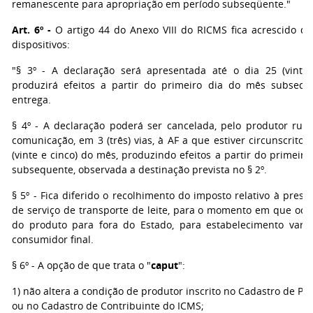
remanescente para apropriação em período subseqüente."
Art. 6º -
O artigo 44 do Anexo VIII do RICMS fica acrescido do
dispositivos:
"§ 3º - A declaração será apresentada até o dia 25 (vinte 
produzirá efeitos a partir do primeiro dia do mês subseq
entrega.
§ 4º - A declaração poderá ser cancelada, pelo produtor rura
comunicação, em 3 (três) vias, à AF a que estiver circunscrito, 
(vinte e cinco) do mês, produzindo efeitos a partir do primeir
subsequente, observada a destinação prevista no § 2º.
§ 5º - Fica diferido o recolhimento do imposto relativo à prest
de serviço de transporte de leite, para o momento em que ocor
do produto para fora do Estado, para estabelecimento varej
consumidor final.
§ 6º - A opção de que trata o "
caput
":
1) não altera a condição de produtor inscrito no Cadastro de Pr
ou no Cadastro de Contribuinte do ICMS;