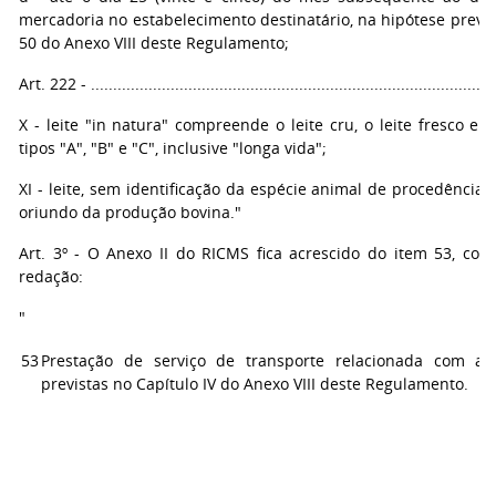
mercadoria no estabelecimento destinatário, na hipótese previs
50 do Anexo VIII deste Regulamento;
Art. 222 - ............................................................................................
X - leite "in natura" compreende o leite cru, o leite fresco e o
tipos "A", "B" e "C", inclusive "longa vida";
XI - leite, sem identificação da espécie animal de procedência,
oriundo da produção bovina."
Art. 3º - O Anexo II do RICMS fica acrescido do item 53, com
redação:
"
53
Prestação de serviço de transporte relacionada com as
previstas no Capítulo IV do Anexo VIII deste Regulamento.