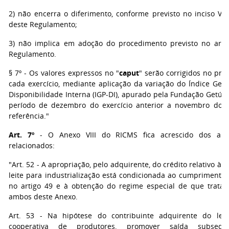
2) não encerra o diferimento, conforme previsto no inciso V d
deste Regulamento;
3) não implica em adoção do procedimento previsto no arti
Regulamento.
§ 7º - Os valores expressos no "
caput
" serão corrigidos no pri
cada exercício, mediante aplicação da variação do Índice Gera
Disponibilidade Interna (IGP-DI), apurado pela Fundação Getúli
período de dezembro do exercício anterior a novembro do e
referência."
Art. 7º
- O Anexo VIII do RICMS fica acrescido dos arti
relacionados:
"Art. 52 - A apropriação, pelo adquirente, do crédito relativo às
leite para industrialização está condicionada ao cumprimento 
no artigo 49 e à obtenção do regime especial de que trata o
ambos deste Anexo.
Art. 53 - Na hipótese do contribuinte adquirente do leite
cooperativa de produtores, promover saída subseqü