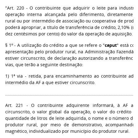
"Art. 220 - O contribuinte que adquirir o leite para industri
operação interna alcançada pelo diferimento, diretamente 
rural ou por intermédio de associação ou cooperativa de produt
poderá apropriar, a título de transferência de crédito, 2,10% (doi
dez centésimos por cento) do valor da operação de aquisição.
§ 1º - A utilização do crédito a que se refere o "
caput
" está co
apresentação pelo produtor rural, na Administração Fazendária
estiver circunscrito, de declaração autorizando a transferência,
vias, que terão a seguinte destinação:
1) 1ª via - retida, para encaminhamento ao contribuinte adqu
intermédio da AF a que estiver circunscrito.
...........................................................................................................
Art. 221 - O contribuinte adquirente informará, à AF a 
circunscrito, o valor global da operação, o valor do crédito tr
quantidade de litros de leite adquirida, o nome e o número de 
produtor rural, por meio de demonstrativo, acompanhado 
magnético, individualizado por município do produtor rural.