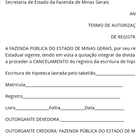
Secretaria de Estado da Fazenda de Minas Gerais
ANEX
TERMO DE AUTORIZAÇÃ
DE REGISTRO
A FAZENDA PÚBLICA DO ESTADO DE MINAS GERAIS, por seu repres
Estadual vigente, tendo em vista a quitação integral da dívida tr
a proceder o CANCELAMENTO do registro da escritura de hipote
Escritura de hipoteca lavrada pelo tabelião_______________________
Matrícula____________________________________________________
Registro____________________________________________________
Livro__________________Folha_____________Data________________
OUTORGANTE DEVEDORA:__________________________________
OUTORGANTE CREDORA: FAZENDA PÚBLICA DO ESTADO DE MIN