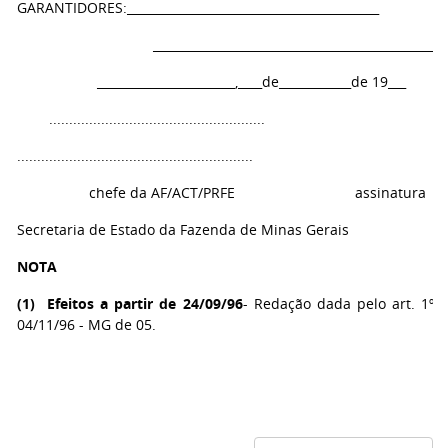
GARANTIDORES:__________________________________________
_____________________________________________________
_______________________,____de____________de 19___
......................................................
...........................................................
chefe da AF/ACT/PRFE assinatura
Secretaria de Estado da Fazenda de Minas Gerais
NOTA
(
1
) Efeitos a partir de 24/09/96
- Redação dada pelo art. 1º e
04/11/96 - MG de 05.