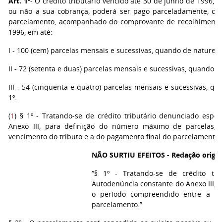
Art. 1º
- O crédito tributário vencido até 30 de junho de 1996, fo
ou não a sua cobrança, poderá ser pago parceladamente, ob
parcelamento, acompanhado do comprovante de recolhimento d
1996, em até:
I - 100 (cem) parcelas mensais e sucessivas, quando de naturez
II - 72 (setenta e duas) parcelas mensais e sucessivas, quando 
III - 54 (cinqüenta e quatro) parcelas mensais e sucessivas,
1º.
(
1
) § 1º - Tratando-se de crédito tributário denunciado es
Anexo III, para definição do número máximo de parcelas,
vencimento do tributo e a do pagamento final do parcelamento.
NÃO SURTIU EFEITOS - Redação origina
“§ 1º - Tratando-se de crédito tr
Autodenúncia constante do Anexo III,
o período compreendido entre a d
parcelamento.”