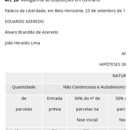
Palácio da Liberdade, em Belo Horizonte, 23 de setembro de 199
EDUARDO AZEREDO
Álvaro Brandão de Azeredo
João Heraldo Lima
ANE
HIPÓTESES DE
NATUREZ
Quantidade
Não Contencioso e Autodenúncia
de
Entrada
50% do nº de
50% do
parcelas
prévia
parcelas na
parcel
fase inicial
fase f