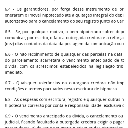
6.4 - Os garantidores, por força desse instrumento de pri
onerarem o imóvel hipotecado até a quitação integral do débit
autorizativo para o cancelamento do seu registro junto ao Cartór
6.5 - Se, por qualquer motivo, o bem hipotecado sofrer depre
comunicar, por escrito, o fato a outorgada credora e a reforçar
(dez) dias contados da data da postagem da comunicação ou da 
6.6 - O não recolhimento de quaisquer das parcelas na data d
do parcelamento acarretará o vencimento antecipado de tod
dívida, com os acréscimos estabelecidos na legislação tribut
imediato.
6.7 - Quaisquer tolerâncias da outorgada credora não impo
condições e termos pactuados nesta escritura de hipoteca.
6.8 - As despesas com escritura, registro e quaisquer outras nec
hipotecária correrão por conta e responsabilidade exclusiva da
6.9 - O vencimento antecipado da dívida, o cancelamento ou a
judicial, ficando facultado à outorgada credora exigir o paga
garantidores: a) deixar de cumprir quaisquer das obrigações fir