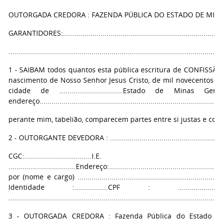
OUTORGADA CREDORA : FAZENDA PÚBLICA DO ESTADO DE MINA
GARANTIDORES:................................................................................
...........................................................................................................
1 - SAIBAM todos quantos esta pública escritura de CONFISS
nascimento de Nosso Senhor Jesus Cristo, de mil novecentos e noventa
cidade de ................................Estado de Minas Gerais, neste Ca
endereço.............................................................................................
perante mim, tabelião, comparecem partes entre si justas e cont
2 - OUTORGANTE DEVEDORA : .........................................................
CGC:..................
..................................Endereço:.......................................................
por (nome e cargo) .................................................................
Identidade :.................CPF : ...........
...........................................................................................................
3 - OUTORGADA CREDORA : Fazenda Pública do Estado de 