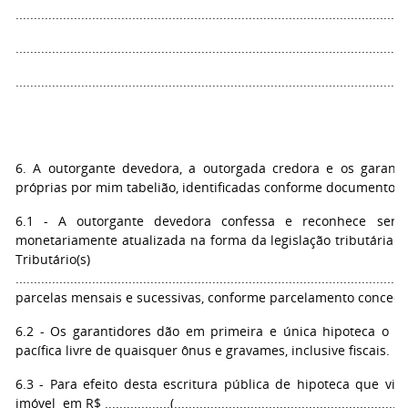
...........................................................................................................
...........................................................................................................
...........................................................................................................
6. A outorgante devedora, a outorgada credora e os garanti
próprias por mim tabelião, identificadas conforme documentos 
6.1 - A outorgante devedora confessa e reconhece ser d
monetariamente atualizada na forma da legislação tributária d
Tributário(s) Administrativo(s):..............
......................................................................................
parcelas mensais e sucessivas, conforme parcelamento concedi
6.2 - Os garantidores dão em primeira e única hipoteca o 
pacífica livre de quaisquer ônus e gravames, inclusive fiscais.
6.3 - Para efeito desta escritura pública de hipoteca que vigo
imóvel em R$ ..................(...................................................................