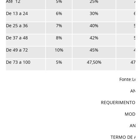
Até 12
5%
25%
70
De 13 a 24
6%
30%
64
De 25 a 36
7%
40%
53
De 37 a 48
8%
42%
50
De 49 a 72
10%
45%
45
De 73 a 100
5%
47,50%
47,
Fonte:Lei
ANEX
REQUERIMENTO D
MOD 04
ANEX
TERMO DE A