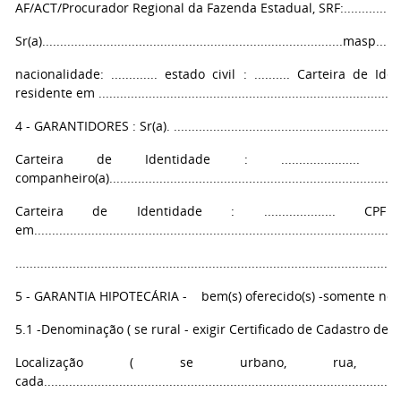
AF/ACT/Procurador Regional da Fazenda Estadual, SRF:................................
Sr(a)....................................................................................masp.......
nacionalidade: ............. estado civil : .......... Carteira de Identidade
residente em .......................................................................................
4 - GARANTIDORES : Sr(a). ................................................................
Carteira de Identidade : ...................... CP
companheiro(a)...................................................................................
Carteira de Identidade : .................... CPF : ..
em.....................................................................................................
...........................................................................................................
5 - GARANTIA HIPOTECÁRIA - bem(s) oferecido(s) -somente no E
5.1 -Denominação ( se rural - exigir Certificado de Cadastro de Imóvel Rur
Localização ( se urbano, rua, nú
cada....................................................................................................