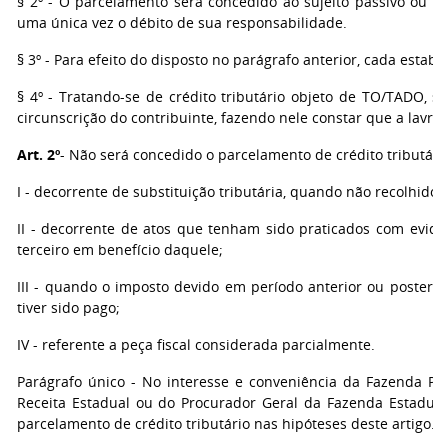
§ 2º - O parcelamento será concedido ao sujeito passivo ou 
uma única vez o débito de sua responsabilidade.
§ 3º - Para efeito do disposto no parágrafo anterior, cada est
§ 4º - Tratando-se de crédito tributário objeto de TO/TADO, s
circunscrição do contribuinte, fazendo nele constar que a lavr
Art. 2º
- Não será concedido o parcelamento de crédito tributári
I - decorrente de substituição tributária, quando não recolhido 
II - decorrente de atos que tenham sido praticados com evidên
terceiro em benefício daquele;
III - quando o imposto devido em período anterior ou posteri
tiver sido pago;
IV - referente a peça fiscal considerada parcialmente.
Parágrafo único - No interesse e conveniência da Fazenda Púb
Receita Estadual ou do Procurador Geral da Fazenda Estadual
parcelamento de crédito tributário nas hipóteses deste artigo.