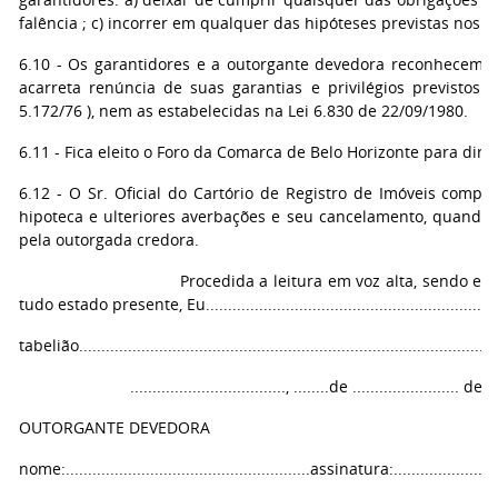
falência ; c) incorrer em qualquer das hipóteses previstas nos ar
6.10 - Os garantidores e a outorgante devedora reconhecem q
acarreta renúncia de suas garantias e privilégios previstos 
5.172/76 ), nem as estabelecidas na Lei 6.830 de 22/09/1980.
6.11 - Fica eleito o Foro da Comarca de Belo Horizonte para diri
6.12 - O Sr. Oficial do Cartório de Registro de Imóveis compe
hipoteca e ulteriores averbações e seu cancelamento, quando e
pela outorgada credora.
Procedida a leitura em voz alta, sendo em tudo ace
tudo estado presente, Eu........................................................................
tabelião................................................................................
..................................., ........de ........................ de ...
OUTORGANTE DEVEDORA
nome:.......................................................assinatura:........................