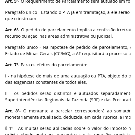
Art. 5º
- O Requerimento de Parcelamento será autuado em forma 
Parágrafo único - Estando o PTA já em tramitação, a ele serã
que o instruam.
Art. 6º
- O pedido de parcelamento implica a confissão irretratá
recurso ou ação, nas áreas administrativa ou judicial.
Parágrafo único - Na hipótese de pedido de parcelamento, cu
Estado de Minas Gerais (CC/MG), a AF requisitará o processo p
Art. 7º
- Para os efeitos do parcelamento:
I - na hipótese de mais de uma autuação ou PTA, objeto do ped
das exigências constantes de todos eles;
II - os pedidos serão distintos e autuados separadamente,
Superintendências Regionais da Fazenda (SRF) e das Procurador
Art. 8º
- O montante a parcelar corresponderá ao somatório 
monetariamente atualizado, deduzida, em cada rubrica, a import
§ 1º - As multas serão aplicadas sobre o valor do imposto m
prévia, obedecendo aos percentuais e às reduções previstas n