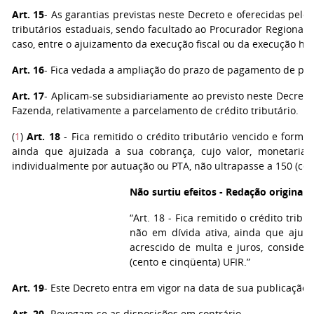
Art. 15
- As garantias previstas neste Decreto e oferecidas pelo 
tributários estaduais, sendo facultado ao Procurador Regional 
caso, entre o ajuizamento da execução fiscal ou da execução hip
Art. 16
- Fica vedada a ampliação do prazo de pagamento de pa
Art. 17
- Aplicam-se subsidiariamente ao previsto neste Decret
Fazenda, relativamente a parcelamento de crédito tributário.
(
1
)
Art. 18
- Fica remitido o crédito tributário vencido e formal
ainda que ajuizada a sua cobrança, cujo valor, monetariam
individualmente por autuação ou PTA, não ultrapasse a 150 (cen
Não surtiu efeitos - Redação original 
“Art. 18 - Fica remitido o crédito trib
não em dívida ativa, ainda que ajuiz
acrescido de multa e juros, consider
(cento e cinqüenta) UFIR.”
Art. 19
- Este Decreto entra em vigor na data de sua publicação.
Art. 20
- Revogam-se as disposições em contrário.