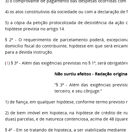
3) o comprovante de pagamento das despesas ocorridas com a a
4) os atos constitutivos da sociedade ou com a declaração de fir
5) a cópia da petição protocolizada de desistência da ação o
hipótese prevista no artigo 14.
§ 2º - O requerimento de parcelamento poderá, excepcionalm
domicílio fiscal do contribuinte, hipótese em que será encamin
para a devida instrução.
(
1
) § 3º - Além das exigências previstas no § 1º, será obrigatório 
Não surtiu efeitos - Redação original 
“§ 3º - Além das exigências previstas
terceiro, e seu cônjuge:”
1) de fiança, em qualquer hipótese, conforme termo previsto no 
2) de bem imóvel em hipoteca, na hipótese de crédito de nat
duas) parcelas, e de natureza contenciosa, acima de 48 (quarenta
§ 4º - Em se tratando de hipoteca, a ser viabilizada mediante