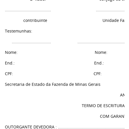
........................................ ....................................
contribuinte Unidade Fazendá
Testemunhas:
.................................. ................................................
Nome: Nome:
End.: End.:
CPF: CPF:
Secretaria de Estado da Fazenda de Minas Gerais
ANE
TERMO DE ESCRITURA D
COM GARANTIA
OUTORGANTE DEVEDORA : ..............................................................