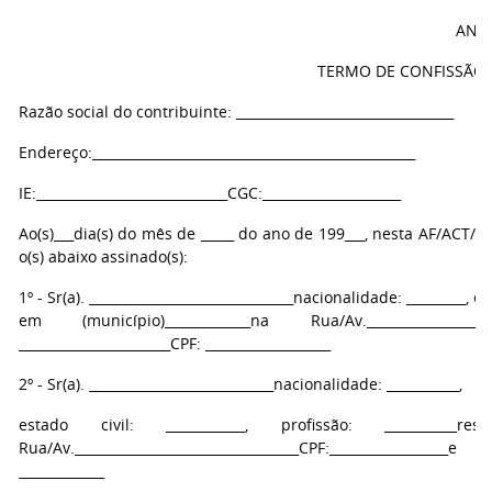
ANEX
TERMO DE CONFISSÃO 
Razão social do contribuinte: _________________________________
Endereço:_________________________________________________
IE:_____________________________CGC:_____________________
Ao(s)___dia(s) do mês de _____ do ano de 199___, nesta AF/ACT/
o(s) abaixo assinado(s):
1º - Sr(a). _______________________________nacionalidade: _________, e
em (município)_____________na Rua/Av.__________________
_______________________CPF: ___________________
2º - Sr(a). ____________________________nacionalidade: ___________,
estado civil: ____________, profissão: ___________r
Rua/Av.__________________________________CPF:_________________
_____________