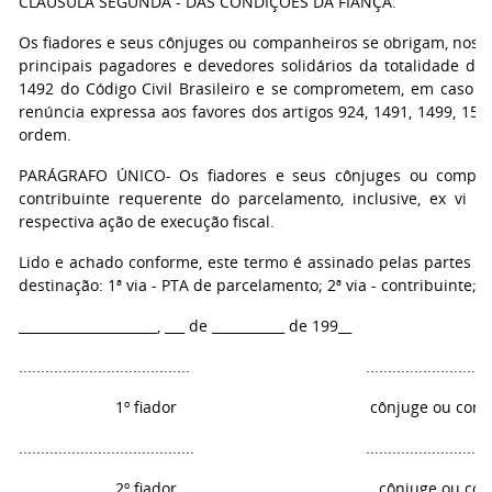
CLÁUSULA SEGUNDA - DAS CONDIÇÕES DA FIANÇA.
Os fiadores e seus cônjuges ou companheiros se obrigam, nos ter
principais pagadores e devedores solidários da totalidade da d
1492 do Código Civil Brasileiro e se comprometem, em caso d
renúncia expressa aos favores dos artigos 924, 1491, 1499, 1500
ordem.
PARÁGRAFO ÚNICO- Os fiadores e seus cônjuges ou companh
contribuinte requerente do parcelamento, inclusive, ex vi do 
respectiva ação de execução fiscal.
Lido e achado conforme, este termo é assinado pelas partes e
destinação: 1ª via - PTA de parcelamento; 2ª via - contribuinte; 3ª 
_____________________, ___ de ___________ de 199__
....................................... ....................................
1º fiador cônjuge ou companhe
........................................ ....................................
2º fiador cônjuge ou compan