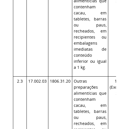
alimentícias que
SP)
contenham
cacau, em
tabletes, barras
ou paus,
recheados, em
recipientes ou
embalagens
imediatas de
conteúdo
inferior ou igual
a 1 kg.
2.3
17.002.03
1806.31.20
Outras
17.1
preparações
(Exceção:
alimentícias que
SP)
contenham
cacau, em
tabletes, barras
ou paus,
recheados, em