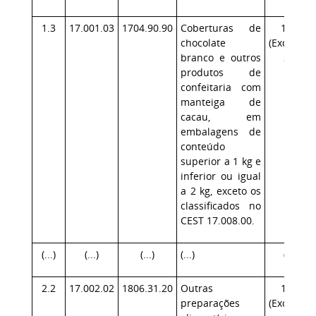
1.3
17.001.03
1704.90.90
Coberturas de
17.1
chocolate
(Exceção:
branco e outros
SP)
produtos de
confeitaria com
manteiga de
cacau, em
embalagens de
conteúdo
superior a 1 kg e
inferior ou igual
a 2 kg, exceto os
classificados no
CEST 17.008.00.
(...)
(...)
(...)
(...)
(...)
2.2
17.002.02
1806.31.20
Outras
17.1
preparações
(Exceção: