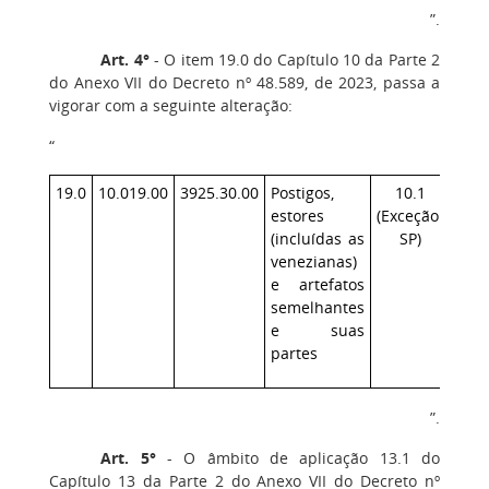
”.
Art. 4°
‒ O item 19.0 do Capítulo 10 da Parte 2
do Anexo VII do Decreto nº 48.589, de 2023, passa a
vigorar com a seguinte alteração:
“
19.0
10.019.00
3925.30.00
Postigos,
10.1
70
estores
(Exceção:
(incluídas as
SP)
venezianas)
e artefatos
semelhantes
e suas
partes
”.
Art. 5°
‒ O âmbito de aplicação 13.1 do
Capítulo 13 da Parte 2 do Anexo VII do Decreto nº