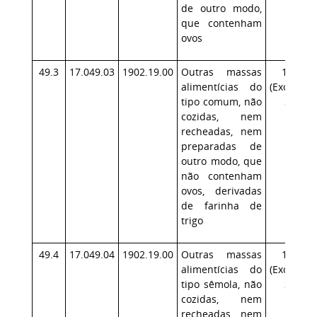
de outro modo,
que contenham
ovos
49.3
17.049.03
1902.19.00
Outras massas
17.1
alimentícias do
(Exceção:
tipo comum, não
SP)
cozidas, nem
recheadas, nem
preparadas de
outro modo, que
não contenham
ovos, derivadas
de farinha de
trigo
49.4
17.049.04
1902.19.00
Outras massas
17.1
alimentícias do
(Exceção:
tipo sêmola, não
SP)
cozidas, nem
recheadas, nem