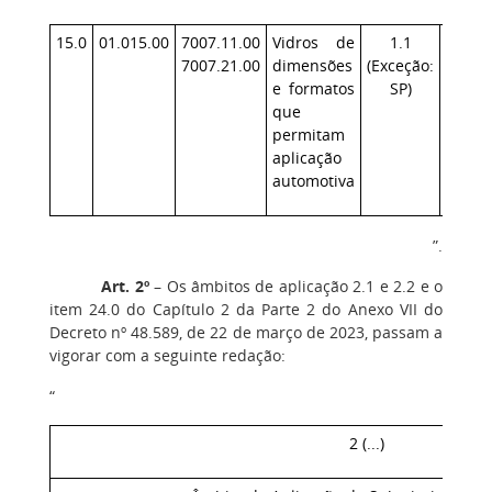
15.0
01.015.00
7007.11.00
Vidros de
1.1
71,78
7007.21.00
dimensões
(Exceção:
e formatos
SP)
que
permitam
aplicação
automotiva
”.
Art. 2º
– Os âmbitos de aplicação 2.1 e 2.2 e o
item 24.0 do Capítulo 2 da Parte 2 do Anexo VII do
Decreto nº 48.589, de 22 de março de 2023, passam a
vigorar com a seguinte redação:
“
2 (...)