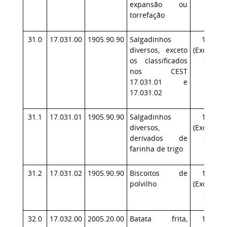
expansão ou
torrefação
31.0
17.031.00
1905.90.90
Salgadinhos
17.1
diversos, exceto
(Exceção:
os classificados
SP)
nos CEST
17.031.01 e
17.031.02
31.1
17.031.01
1905.90.90
Salgadinhos
17.1
diversos,
(Exceção:
derivados de
SP)
farinha de trigo
31.2
17.031.02
1905.90.90
Biscoitos de
17.1
polvilho
(Exceção:
SP)
32.0
17.032.00
2005.20.00
Batata frita,
17.1