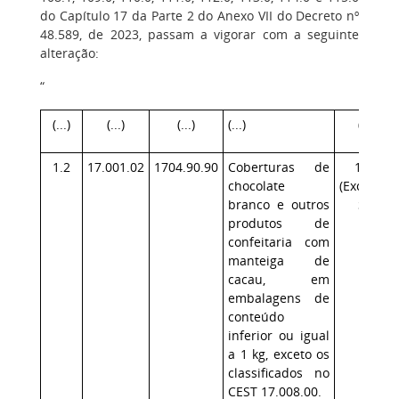
do Capítulo 17 da Parte 2 do Anexo VII do Decreto nº
48.589, de 2023, passam a vigorar com a seguinte
alteração:
“
(...)
(...)
(...)
(...)
(...)
1
.
2
17.001.02
1704.90.90
Coberturas de
17.1
chocolate
(Exceção:
branco e outros
SP)
produtos de
confeitaria com
manteiga de
cacau, em
embalagens de
conteúdo
inferior ou igual
a 1
kg, exceto os
classificados no
CEST
17.
008.00.