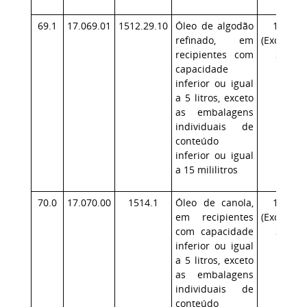
69.1
17.069.01
1512.29.10
Óleo de algodão
17.1
refinado, em
(Exceção:
recipientes com
SP)
capacidade
inferior ou igual
a 5 litros, exceto
as embalagens
individuais de
conteúdo
inferior ou igual
a 15 mililitros
70.0
17.070.00
1514.1
Óleo de canola,
17.1
em recipientes
(Exceção:
com capacidade
SP)
inferior ou igual
a 5 litros, exceto
as embalagens
individuais de
conteúdo