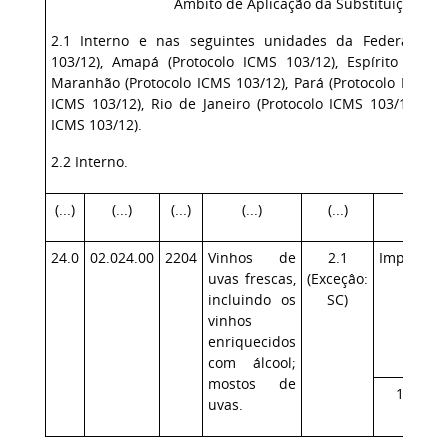
Âmbito de Aplicação da Substituição Trib
2.1 Interno e nas seguintes unidades da Federação: 
103/12), Amapá (Protocolo ICMS 103/12), Espírito Santo
Maranhão (Protocolo ICMS 103/12), Pará (Protocolo ICMS 1
ICMS 103/12), Rio de Janeiro (Protocolo ICMS 103/12) e S
ICMS 103/12).
2.2 Interno.
(...)
(...)
(...)
(...)
(...)
(...)
24.0
02.024.00
2204
Vinhos de
2.1
Importad
uvas frescas,
(Exceçâo:
incluindo os
SC)
vinhos
enriquecidos
com álcool;
mostos de
115,32
uvas.