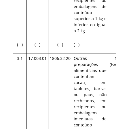
recipientes ou
embalagens de
conteúdo
superior a 1 kg e
inferior ou igual
a 2 kg
(...)
(...)
(...)
(...)
(...)
3.1
17.003.01
1806.32.20
Outras
17.1
preparações
(Exceção:
alimentícias que
SP)
contenham
cacau, em
tabletes, barras
ou paus, não
recheados, em
recipientes ou
embalagens
imediatas de
conteúdo