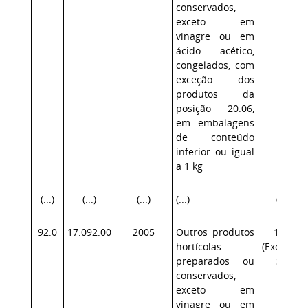
conservados,
exceto em
vinagre ou em
ácido acético,
congelados, com
exceção dos
produtos da
posição 20.06,
em embalagens
de conteúdo
inferior ou igual
a 1 kg
(...)
(...)
(...)
(...)
(...)
92.0
17.092.00
2005
Outros produtos
17.1
hortícolas
(Exceção:
preparados ou
SP)
conservados,
exceto em
vinagre ou em