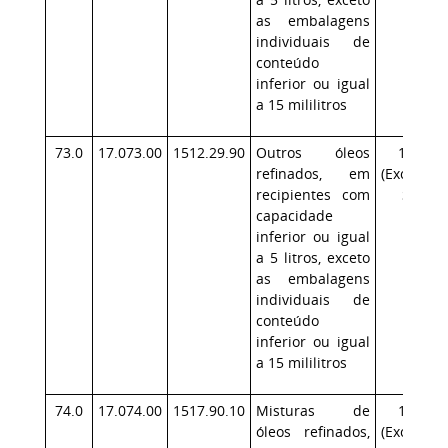
as embalagens
individuais de
conteúdo
inferior ou igual
a 15 mililitros
73.0
17.073.00
1512.29.90
Outros óleos
17.1
refinados, em
(Exceção:
recipientes com
SP)
capacidade
inferior ou igual
a 5 litros, exceto
as embalagens
individuais de
conteúdo
inferior ou igual
a 15 mililitros
74.0
17.074.00
1517.90.10
Misturas de
17.1
óleos refinados,
(Exceção: