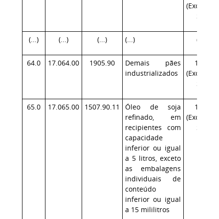
(Exceção:
SP)
(...)
(...)
(...)
(...)
(...)
64.0
17.064.00
1905.90
Demais pães
17.1
industrializados
(Exceção:
SP)
65.0
17.065.00
1507.90.11
Óleo de soja
17.1
refinado, em
(Exceção:
recipientes com
SP)
capacidade
inferior ou igual
a 5 litros, exceto
as embalagens
individuais de
conteúdo
inferior ou igual
a 15 mililitros