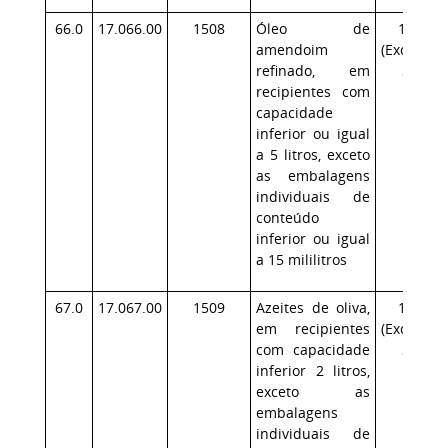
66.0
17.066.00
1508
Óleo de
17.1
amendoim
(Exceção:
refinado, em
SP)
recipientes com
capacidade
inferior ou igual
a 5 litros, exceto
as embalagens
individuais de
conteúdo
inferior ou igual
a 15 mililitros
67.0
17.067.00
1509
Azeites de oliva,
17.1
em recipientes
(Exceção:
com capacidade
SP)
inferior 2 litros,
exceto as
embalagens
individuais de