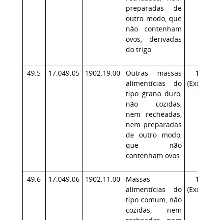
preparadas de
outro modo, que
não contenham
ovos, derivadas
do trigo
49.5
17.049.05
1902.19.00
Outras massas
17.1
alimentícias do
(Exceção:
tipo grano duro,
SP)
não cozidas,
nem recheadas,
nem preparadas
de outro modo,
que não
contenham ovos
49.6
17.049.06
1902.11.00
Massas
17.1
alimentícias do
(Exceção:
tipo comum, não
SP)
cozidas, nem