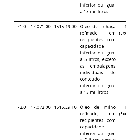
inferior ou igual
a 15 mililitros
71.0
17.071.00
1515.19.00
Óleo de linhaça
17.1
refinado, em
(Exceção:
recipientes com
SP)
capacidade
inferior ou igual
a 5 litros, exceto
as embalagens
individuais de
conteúdo
inferior ou igual
a 15 mililitros
72.0
17.072.00
1515.29.10
Óleo de milho
17.1
refinado, em
(Exceção:
recipientes com
SP)
capacidade
inferior ou igual
a 5 litros, exceto