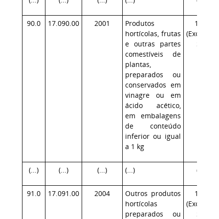
90.0
17.090.00
2001
Produtos
17.1
hortícolas, frutas
(Exceção:
e outras partes
SP)
comestíveis de
plantas,
preparados ou
conservados em
vinagre ou em
ácido acético,
em embalagens
de conteúdo
inferior ou igual
a 1 kg
(...)
(...)
(...)
(...)
(...)
91.0
17.091.00
2004
Outros produtos
17.1
hortícolas
(Exceção:
preparados ou
SP)