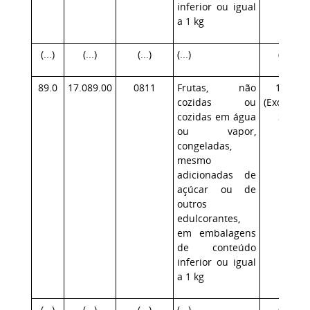
inferior ou igual
a 1 kg
(...)
(...)
(...)
(...)
(...)
89.0
17.089.00
0811
Frutas, não
17.1
cozidas ou
(Exceção:
cozidas em água
SP)
ou vapor,
congeladas,
mesmo
adicionadas de
açúcar ou de
outros
edulcorantes,
em embalagens
de conteúdo
inferior ou igual
a 1 kg
(...)
(...)
(...)
(...)
(...)