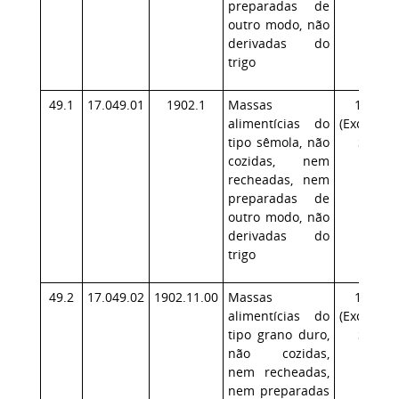
preparadas de
outro modo, não
derivadas do
trigo
49.1
17.049.01
1902.1
Massas
17.1
alimentícias do
(Exceção:
tipo sêmola, não
SP)
cozidas, nem
recheadas, nem
preparadas de
outro modo, não
derivadas do
trigo
49.2
17.049.02
1902.11.00
Massas
17.1
alimentícias do
(Exceção:
tipo grano duro,
SP)
não cozidas,
nem recheadas,
nem preparadas