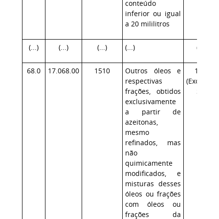
conteúdo
inferior ou igual
a 20 mililitros
(...)
(...)
(...)
(...)
(...)
68.0
17.068.00
1510
Outros óleos e
17.1
respectivas
(Exceção:
frações, obtidos
SP)
exclusivamente
a partir de
azeitonas,
mesmo
refinados, mas
não
quimicamente
modificados, e
misturas desses
óleos ou frações
com óleos ou
frações da