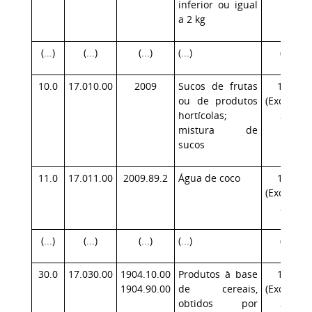
inferior ou igual
a 2 kg
(...)
(...)
(...)
(...)
(...)
10.0
17.010.00
2009
Sucos de frutas
17.1
ou de produtos
(Exceção:
hortícolas;
SP)
mistura de
sucos
11.0
17.011.00
2009.89.2
Água de coco
17.1
(Exceção:
SP)
(...)
(...)
(...)
(...)
(...)
30.0
17.030.00
1904.10.00
Produtos à base
17.1
1904.90.00
de cereais,
(Exceção:
obtidos por
SP)