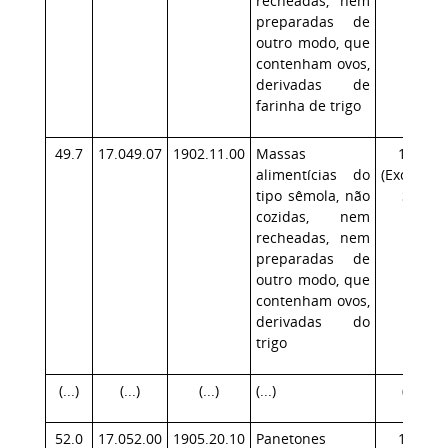
recheadas, nem
preparadas de
outro modo, que
contenham ovos,
derivadas de
farinha de trigo
49.7
17.049.07
1902.11.00
Massas
17.1
alimentícias do
(Exceção:
tipo sêmola, não
SP)
cozidas, nem
recheadas, nem
preparadas de
outro modo, que
contenham ovos,
derivadas do
trigo
(...)
(...)
(...)
(...)
(...)
52.0
17.052.00
1905.20.10
Panetones
17.1