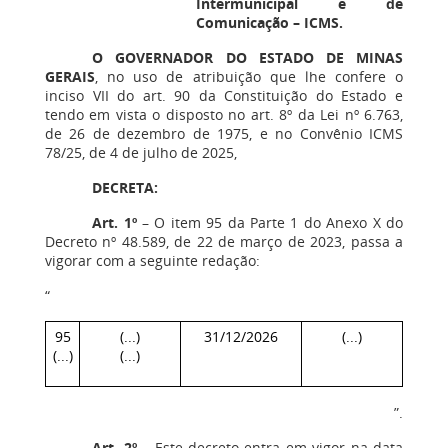
Intermunicipal e de
Comunicação – ICMS.
O GOVERNADOR DO ESTADO DE MINAS
GERAIS
, no uso de atribuição que lhe confere o
inciso VII do art. 90 da Constituição do Estado e
tendo em vista o disposto no art. 8º da Lei nº 6.763,
de 26 de dezembro de 1975, e no Convênio ICMS
78/25, de 4 de julho de 2025,
DECRETA:
Art. 1º
– O item 95 da Parte 1 do Anexo X do
Decreto nº 48.589, de 22 de março de 2023, passa a
vigorar com a seguinte redação:
“
95
(...)
31/12/2026
(...)
(...)
(...)
”.
Art. 2º –
Este decreto entra em vigor na data