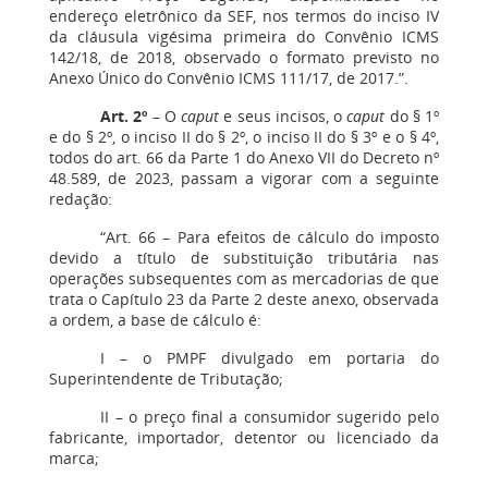
endereço eletrônico da SEF, nos termos do inciso IV
da cláusula vigésima primeira do Convênio ICMS
142/18, de 2018, observado o formato previsto no
Anexo Único do Convênio ICMS 111/17, de 2017.”.
Art. 2º
– O
caput
e seus incisos, o
caput
do § 1º
e do § 2º, o inciso II do § 2º, o inciso II do § 3º e o § 4º,
todos do art. 66 da Parte 1 do Anexo VII do Decreto nº
48.589, de 2023, passam a vigorar com a seguinte
redação:
“Art. 66 – Para efeitos de cálculo do imposto
devido a título de substituição tributária nas
operações subsequentes com as mercadorias de que
trata o Capítulo 23 da Parte 2 deste anexo, observada
a ordem, a base de cálculo é:
I – o PMPF divulgado em portaria do
Superintendente de Tributação;
II – o preço final a consumidor sugerido pelo
fabricante, importador, detentor ou licenciado da
marca;