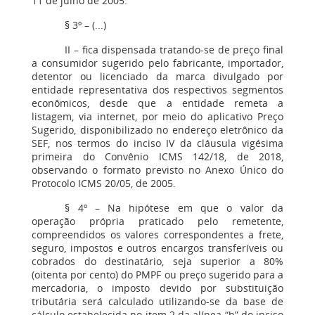
11 de julho de 2005.
§ 3º – (...)
II – fica dispensada tratando-se de preço final
a consumidor sugerido pelo fabricante, importador,
detentor ou licenciado da marca divulgado por
entidade representativa dos respectivos segmentos
econômicos, desde que a entidade remeta a
listagem, via internet, por meio do aplicativo Preço
Sugerido, disponibilizado no endereço eletrônico da
SEF, nos termos do inciso IV da cláusula vigésima
primeira do Convênio ICMS 142/18, de 2018,
observando o formato previsto no Anexo Único do
Protocolo ICMS 20/05, de 2005.
§ 4º – Na hipótese em que o valor da
operação própria praticado pelo remetente,
compreendidos os valores correspondentes a frete,
seguro, impostos e outros encargos transferíveis ou
cobrados do destinatário, seja superior a 80%
(oitenta por cento) do PMPF ou preço sugerido para a
mercadoria, o imposto devido por substituição
tributária será calculado utilizando-se da base de
cálculo estabelecida no item 2 da alínea “b” do inciso