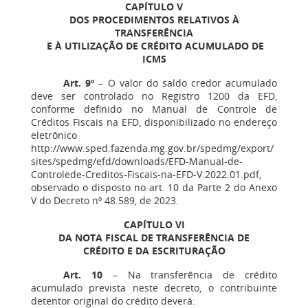
CAPÍTULO V
DOS PROCEDIMENTOS RELATIVOS À
TRANSFERÊNCIA
E À UTILIZAÇÃO DE CRÉDITO ACUMULADO DE
ICMS
Art. 9º
– O valor do saldo credor acumulado
deve ser controlado no Registro 1200 da EFD,
conforme definido no Manual de Controle de
Créditos Fiscais na EFD, disponibilizado no endereço
eletrônico
http://www.sped.fazenda.mg.gov.br/spedmg/export/
sites/spedmg/efd/downloads/EFD-Manual-de-
Controlede-Creditos-Fiscais-na-EFD-V.2022.01.pdf,
observado o disposto no art. 10 da Parte 2 do Anexo
V do Decreto nº 48.589, de 2023.
CAPÍTULO VI
DA NOTA FISCAL DE TRANSFERÊNCIA DE
CRÉDITO E DA ESCRITURAÇÃO
Art. 10
– Na transferência de crédito
acumulado prevista neste decreto, o contribuinte
detentor original do crédito deverá: