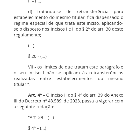
II – (...)
d) tratando-se de retransferência para
estabelecimento do mesmo titular, fica dispensado o
regime especial de que trata este inciso, aplicando-
se o disposto nos incisos I e II do § 2º do art. 30 deste
regulamento;
(...)
§ 20 ‒ (...)
VII ‒ os limites de que tratam este parágrafo e
o seu inciso I não se aplicam às retransferências
realizadas entre estabelecimentos do mesmo
titular.”.
Art. 4º
– O inciso II do § 4º do art. 39 do Anexo
III do Decreto nº 48.589, de 2023, passa a vigorar com
a seguinte redação:
“Art. 39 – (...)
§ 4º – (...)