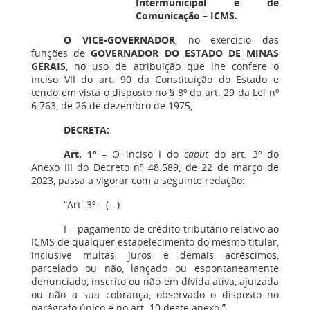
Intermunicipal e de
Comunicação – ICMS.
O VICE-GOVERNADOR
, no exercício das
funções de
GOVERNADOR DO ESTADO DE MINAS
GERAIS
, no uso de atribuição que lhe confere o
inciso VII do art. 90 da Constituição do Estado e
tendo em vista o disposto no § 8º do art. 29 da Lei nº
6.763, de 26 de dezembro de 1975,
DECRETA:
Art. 1º
– O inciso I do
caput
do art. 3º do
Anexo III do Decreto nº 48.589, de 22 de março de
2023, passa a vigorar com a seguinte redação:
“Art. 3º – (...)
I – pagamento de crédito tributário relativo ao
ICMS de qualquer estabelecimento do mesmo titular,
inclusive multas, juros e demais acréscimos,
parcelado ou não, lançado ou espontaneamente
denunciado, inscrito ou não em dívida ativa, ajuizada
ou não a sua cobrança, observado o disposto no
parágrafo único e no art. 10 deste anexo;”.