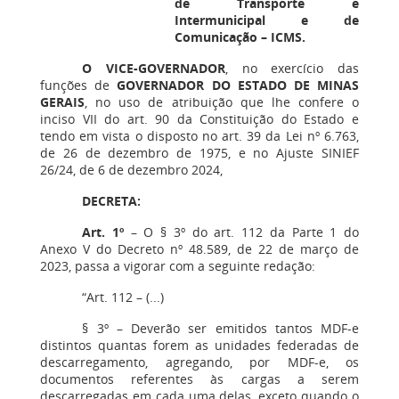
de Transporte e
Intermunicipal e de
Comunicação – ICMS.
O VICE-GOVERNADOR
, no exercício das
funções de
GOVERNADOR DO ESTADO DE MINAS
GERAIS
, no uso de atribuição que lhe confere o
inciso VII do art. 90 da Constituição do Estado e
tendo em vista o disposto no art. 39 da Lei nº 6.763,
de 26 de dezembro de 1975, e no Ajuste SINIEF
26/24, de 6 de dezembro 2024,
DECRETA:
Art. 1º
– O § 3º do art. 112 da Parte 1 do
Anexo V do Decreto nº 48.589, de 22 de março de
2023, passa a vigorar com a seguinte redação:
“Art. 112 – (...)
§ 3º – Deverão ser emitidos tantos MDF-e
distintos quantas forem as unidades federadas de
descarregamento, agregando, por MDF-e, os
documentos referentes às cargas a serem
descarregadas em cada uma delas, exceto quando o