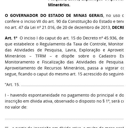
Minerários.
O GOVERNADOR DO ESTADO DE MINAS GERAIS
, no uso de
confere o inciso VII do art. 90 da Constituição do Estado e tend
no art. 47 da Lei nº 21.016, de 20 de dezembro de 2013,
DECRET
Art. 1º
O inciso I do caput do art. 15 do Decreto nº 45.936, de 
que estabelece o Regulamento da Taxa de Controle, Monitoram
das Atividades de Pesquisa, Lavra, Exploração e Aproveit
Minerários – TFRM – e dispõe sobre o Cadastro Estad
Monitoramento e Fiscalização das Atividades de Pesquisa, L
Aproveitamento de Recursos Minerários, passa a vigorar co
segue, ficando o caput do mesmo art. 15 acrescido do seguinte in
“Art. 15. ..............................................................................................
I - havendo espontaneidade no pagamento do principal e dos 
inscrição em dívida ativa, observado o disposto no § 1º, será c
no valor de:
...........................................................................................................