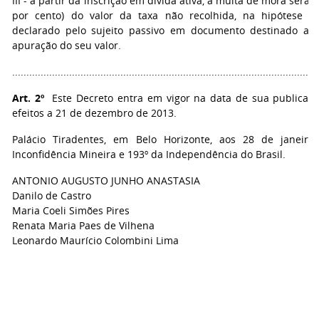
III - a partir da inscrição em dívida ativa, a multa de mora será 
por cento) do valor da taxa não recolhida, na hipótese de 
declarado pelo sujeito passivo em documento destinado a i
apuração do seu valor.
..........................................................................................................
Art. 2º
Este Decreto entra em vigor na data de sua publicaçã
efeitos a 21 de dezembro de 2013.
Palácio Tiradentes, em Belo Horizonte, aos 28 de janeir
Inconfidência Mineira e 193º da Independência do Brasil.
ANTONIO AUGUSTO JUNHO ANASTASIA
Danilo de Castro
Maria Coeli Simões Pires
Renata Maria Paes de Vilhena
Leonardo Maurício Colombini Lima