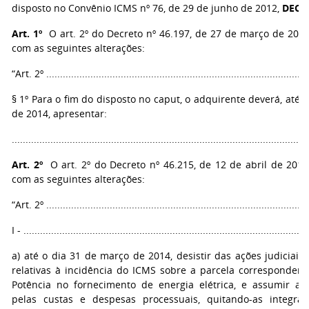
disposto no Convênio ICMS nº 76, de 29 de junho de 2012,
DECR
Art. 1º
O art. 2º do Decreto nº 46.197, de 27 de março de 2013
com as seguintes alterações:
“Art. 2º ...............................................................................................
§ 1º Para o fim do disposto no caput, o adquirente deverá, até 
de 2014, apresentar:
..........................................................................................................
Art. 2º
O art. 2º do Decreto nº 46.215, de 12 de abril de 2013
com as seguintes alterações:
“Art. 2º ...............................................................................................
I - .......................................................................................................
a) até o dia 31 de março de 2014, desistir das ações judiciais d
relativas à incidência do ICMS sobre a parcela corresponde
Potência no fornecimento de energia elétrica, e assumir a 
pelas custas e despesas processuais, quitando-as integra