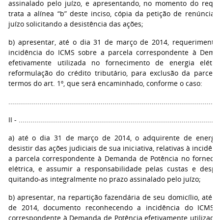
assinalado pelo juízo, e apresentando, no momento do requ
trata a alínea “b” deste inciso, cópia da petição de renúncia
juízo solicitando a desistência das ações;
b) apresentar, até o dia 31 de março de 2014, requeriment
incidência do ICMS sobre a parcela correspondente à Dema
efetivamente utilizada no fornecimento de energia elétric
reformulação do crédito tributário, para exclusão da parcel
termos do art. 1º, que será encaminhado, conforme o caso:
...........................................................................................................
II - ......................................................................................................
a) até o dia 31 de março de 2014, o adquirente de energia
desistir das ações judiciais de sua iniciativa, relativas à incidê
a parcela correspondente à Demanda de Potência no forneci
elétrica, e assumir a responsabilidade pelas custas e despe
quitando-as integralmente no prazo assinalado pelo juízo;
b) apresentar, na repartição fazendária de seu domicílio, até 
de 2014, documento reconhecendo a incidência do ICMS 
correspondente à Demanda de Potência efetivamente utilizada