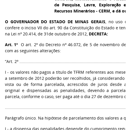
de Pesquisa, Lavra, Exploração e
Recursos Minerários - CERM, e dá out
O GOVERNADOR DO ESTADO DE MINAS GERAIS
, no uso de
confere o inciso VII do art. 90 da Constituição do Estado e tend
na Lei nº 20.414, de 31de outubro de 2012,
DECRETA:
Art. 1º
O art. 2º do Decreto nº 46.072, de 5 de novembro de 2
com as seguintes alterações:
“Art. 2º ................................................................................................
I - os valores não pagos a título de TFRM referentes aos meses
a setembro de 2012 poderão ser recolhidos, já considerando o n
vista ou de forma parcelada, acrescidos de juros desde a
original e dispensadas as penalidades, devendo a parcela 
parcela, conforme o caso, ser paga até o dia 27 de dezembro de
...........................................................................................................
Parágrafo único. Na hipótese de parcelamento dos valores a que 
I - a dispensa das penalidades depende do cumprimento regula