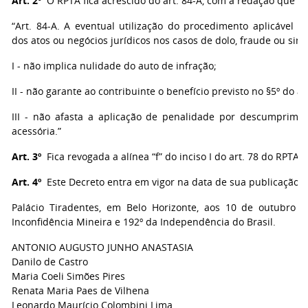
Art. 2º
O RPTA fica acrescido do art. 84-A, com a redação que se
“Art. 84-A. A eventual utilização do procedimento aplicável à
dos atos ou negócios jurídicos nos casos de dolo, fraude ou sim
I - não implica nulidade do auto de infração;
II - não garante ao contribuinte o benefício previsto no §5º do art
III - não afasta a aplicação de penalidade por descumprime
acessória.”
Art. 3º
Fica revogada a alínea “f” do inciso I do art. 78 do RPTA.
Art. 4º
Este Decreto entra em vigor na data de sua publicação.
Palácio Tiradentes, em Belo Horizonte, aos 10 de outubro 
Inconfidência Mineira e 192º da Independência do Brasil.
ANTONIO AUGUSTO JUNHO ANASTASIA
Danilo de Castro
Maria Coeli Simões Pires
Renata Maria Paes de Vilhena
Leonardo Maurício Colombini Lima