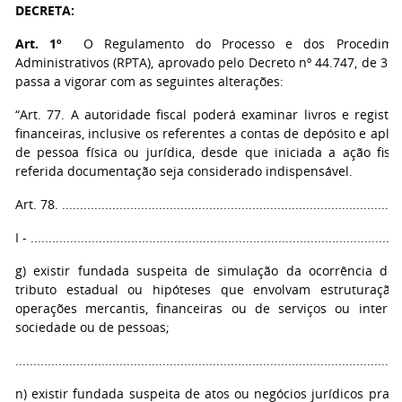
DECRETA:
Art. 1º
O Regulamento do Processo e dos Procediment
Administrativos (RPTA), aprovado pelo Decreto nº 44.747, de 3 
passa a vigorar com as seguintes alterações:
“Art. 77. A autoridade fiscal poderá examinar livros e registro
financeiras, inclusive os referentes a contas de depósito e apli
de pessoa física ou jurídica, desde que iniciada a ação fis
referida documentação seja considerado indispensável.
Art. 78. ...............................................................................................
I - .......................................................................................................
g) existir fundada suspeita de simulação da ocorrência do
tributo estadual ou hipóteses que envolvam estruturação
operações mercantis, financeiras ou de serviços ou interpos
sociedade ou de pessoas;
...........................................................................................................
n) existir fundada suspeita de atos ou negócios jurídicos pra