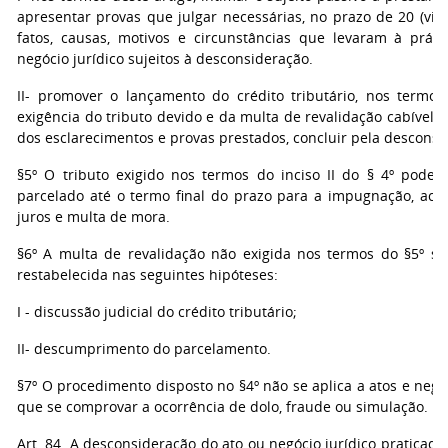
apresentar provas que julgar necessárias, no prazo de 20 (vint
fatos, causas, motivos e circunstâncias que levaram à prát
negócio jurídico sujeitos à desconsideração.
II- promover o lançamento do crédito tributário, nos termos
exigência do tributo devido e da multa de revalidação cabível, s
dos esclarecimentos e provas prestados, concluir pela desconsi
§5º O tributo exigido nos termos do inciso II do § 4º poder
parcelado até o termo final do prazo para a impugnação, acr
juros e multa de mora.
§6º A multa de revalidação não exigida nos termos do §5º se
restabelecida nas seguintes hipóteses:
I - discussão judicial do crédito tributário;
II- descumprimento do parcelamento.
§7º O procedimento disposto no §4º não se aplica a atos e negó
que se comprovar a ocorrência de dolo, fraude ou simulação.
Art. 84. A desconsideração do ato ou negócio jurídico praticado