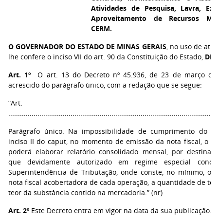
Atividades de Pesquisa, Lavra, Exp
Aproveitamento de Recursos Min
CERM.
O GOVERNADOR DO ESTADO DE MINAS GERAIS
, no uso de atr
lhe confere o inciso VII do art. 90 da Constituição do Estado,
DEC
Art. 1º
O art. 13 do Decreto nº 45.936, de 23 de março de 
acrescido do parágrafo único, com a redação que se segue:
“Art. 1
...........................................................................................................
Parágrafo único. Na impossibilidade de cumprimento do di
inciso II do caput, no momento de emissão da nota fiscal, o co
poderá elaborar relatório consolidado mensal, por destinatá
que devidamente autorizado em regime especial conce
Superintendência de Tributação, onde conste, no mínimo, o
nota fiscal acobertadora de cada operação, a quantidade de ton
teor da substância contido na mercadoria.” (nr)
Art. 2º
Este Decreto entra em vigor na data da sua publicação.