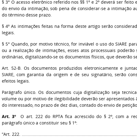
§ 3° O acesso eletrônico referido nos §§ 1º e 2º deverá ser feito
do envio da intimação, sob pena de considerar-se a intimação 
do término desse prazo.
§ 4º As intimações feitas na forma deste artigo serão considera
legais.
§ 5° Quando, por motivo técnico, for inviável o uso do SIARE pa
ou a realização de intimações, esses atos processuais poderão
ordinárias, digitalizando-se os documentos físicos, que deverão s
Art. 52-B. Os documentos produzidos eletronicamente e junta
SIARE, com garantia da origem e de seu signatário, serão cons
efeitos legais.
Parágrafo único. Os documentos cuja digitalização seja tecnic
volume ou por motivo de ilegibilidade deverão ser apresentados à
do interessado, no prazo de dez dias, contado do envio de petiçã
Art. 3º
O art. 222 do RPTA fica acrescido do § 2º, com a re
parágrafo único a constituir seu § 1º:
“Art. 222. ...............................................................................................