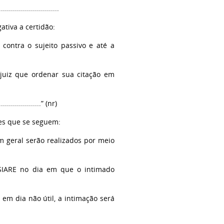
.............................
ativa a certidão:
a contra o sujeito passivo e até a
 juiz que ordenar sua citação em
.......................” (nr)
ões que se seguem:
em geral serão realizados por meio
o SIARE no dia em que o intimado
a em dia não útil, a intimação será