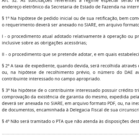
Art. 52. As solicitações referentes a regime especial serão 
endereço eletrônico da Secretaria de Estado de Fazenda na intern
§ 1º Na hipótese de pedido inicial ou de sua retificação, bem com
o requerimento deverá ser anexado no SIARE, em arquivo formato
I - o procedimento atual adotado relativamente à operação ou pr
inclusive sobre as obrigações acessórias;
II - o procedimento que se pretende adotar, e em quais estabelec
§ 2º A taxa de expediente, quando devida, será recolhida através
ou, na hipótese de recolhimento prévio, o número do DAE a
contribuinte interessado no campo apropriado.
§ 3º Na hipótese de o contribuinte interessado possuir crédito tri
comprovação da existência de garantia do mesmo, expedida pela
deverá ser anexada no SIARE, em arquivo formato PDF, ou, na in
de documentos, encaminhada à Delegacia Fiscal de sua circunscr
§ 4º Não será tramitado o PTA que não atenda às disposições dest
..............................................................................................................