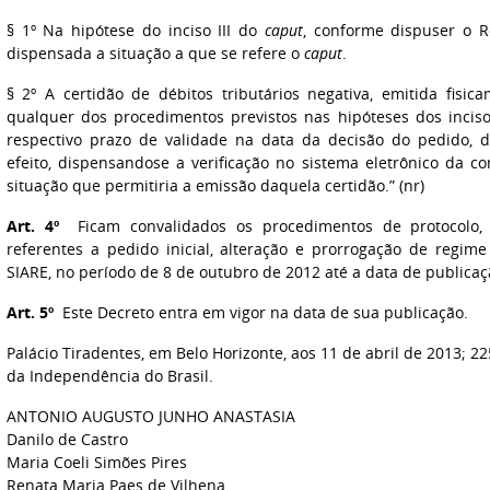
§ 1º Na hipótese do inciso III do
caput
, conforme dispuser o 
dispensada a situação a que se refere o
caput
.
§ 2º A certidão de débitos tributários negativa, emitida fisic
qualquer dos procedimentos previstos nas hipóteses dos inci
respectivo prazo de validade na data da decisão do pedido, 
efeito, dispensandose a verificação no sistema eletrônico da 
situação que permitiria a emissão daquela certidão.” (nr)
Art. 4º
Ficam convalidados os procedimentos de protocolo, t
referentes a pedido inicial, alteração e prorrogação de regim
SIARE, no período de 8 de outubro de 2012 até a data de publicaç
Art. 5º
Este Decreto entra em vigor na data de sua publicação.
Palácio Tiradentes, em Belo Horizonte, aos 11 de abril de 2013; 2
da Independência do Brasil.
ANTONIO AUGUSTO JUNHO ANASTASIA
Danilo de Castro
Maria Coeli Simões Pires
Renata Maria Paes de Vilhena