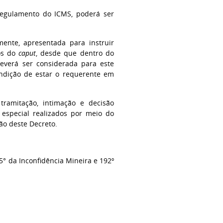
Regulamento do ICMS, poderá ser
amente, apresentada para instruir
sos do
caput
, desde que dentro do
deverá ser considerada para este
condição de estar o requerente em
ramitação, intimação e decisão
e especial realizados por meio do
ão deste Decreto.
25° da Inconfidência Mineira e 192º