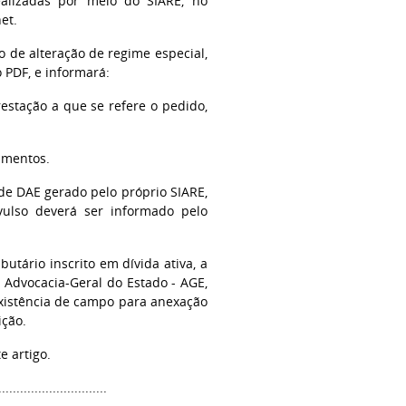
realizadas por meio do SIARE, no
et.
o de alteração de regime especial,
 PDF, e informará:
estação a que se refere o pedido,
imentos.
 de DAE gerado pelo próprio SIARE,
vulso deverá ser informado pelo
butário inscrito em dívida ativa, a
 Advocacia-Geral do Estado - AGE,
existência de campo para anexação
ição.
e artigo.
..............................