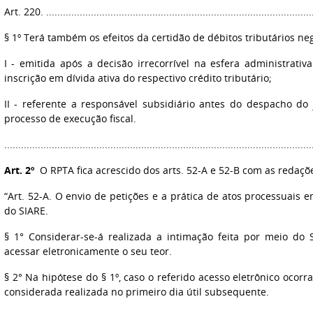
Art. 220. ................................................................................................
§ 1º Terá também os efeitos da certidão de débitos tributários neg
I - emitida após a decisão irrecorrível na esfera administrativ
inscrição em dívida ativa do respectivo crédito tributário;
II - referente a responsável subsidiário antes do despacho do
processo de execução fiscal.
............................................................................................................
Art. 2º
O RPTA fica acrescido dos arts. 52-A e 52-B com as redaç
“Art. 52-A. O envio de petições e a prática de atos processuais 
do SIARE.
§ 1° Considerar-se-á realizada a intimação feita por meio d
acessar eletronicamente o seu teor.
§ 2° Na hipótese do § 1º, caso o referido acesso eletrônico ocorr
considerada realizada no primeiro dia útil subsequente.