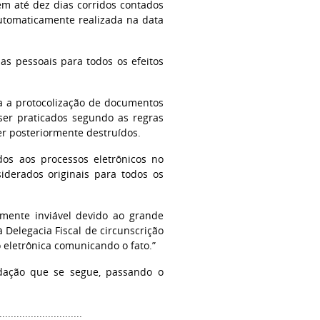
 em até dez dias corridos contados
automaticamente realizada na data
das pessoais para todos os efeitos
ra a protocolização de documentos
 ser praticados segundo as regras
er posteriormente destruídos.
dos aos processos eletrônicos no
iderados originais para todos os
amente inviável devido ao grande
 Delegacia Fiscal de circunscrição
o eletrônica comunicando o fato.”
dação que se segue, passando o
............................