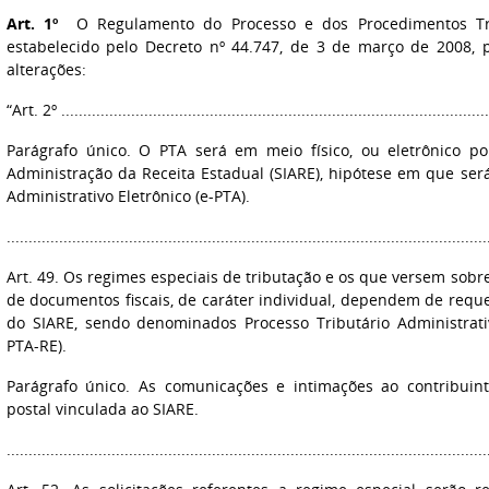
Art. 1º
O Regulamento do Processo e dos Procedimentos Tribu
estabelecido pelo Decreto nº 44.747, de 3 de março de 2008, 
alterações:
“Art. 2º ..................................................................................................
Parágrafo único. O PTA será em meio físico, ou eletrônico p
Administração da Receita Estadual (SIARE), hipótese em que se
Administrativo Eletrônico (e-PTA).
..............................................................................................................
Art. 49. Os regimes especiais de tributação e os que versem sobr
de documentos fiscais, de caráter individual, dependem de requ
do SIARE, sendo denominados Processo Tributário Administrativ
PTA-RE).
Parágrafo único. As comunicações e intimações ao contribuin
postal vinculada ao SIARE.
..............................................................................................................