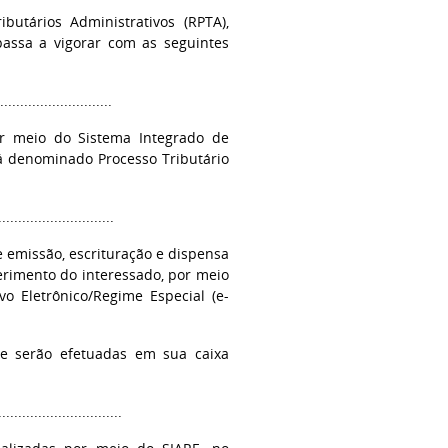
tários Administrativos (RPTA),
passa a vigorar com as seguintes
............................
or meio do Sistema Integrado de
rá denominado Processo Tributário
.............................
e emissão, escrituração e dispensa
erimento do interessado, por meio
o Eletrônico/Regime Especial (e-
te serão efetuadas em sua caixa
...............................