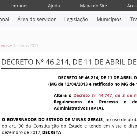
Intranet
Ajuda
Mapa do Site
Aces
ional
Área do servidor
Legislação
Municípios
Tr
retos
>
Decretos 2013
DECRETO Nº 46.214, DE 11 DE ABRIL DE
DECRETO Nº 46.214, DE 11 DE ABRIL 
(MG de 12/04/2013 e retificado no MG de 
Altera o
Decreto nº 44.747, de 3 de 
Regulamento do Processo e dos
Administrativos (RPTA).
O GOVERNADOR DO ESTADO DE MINAS GERAIS,
no uso de atrib
do art. 90 da Constituição do Estado e tendo em vista o dis
dezembro de 2012,
DECRETA
: