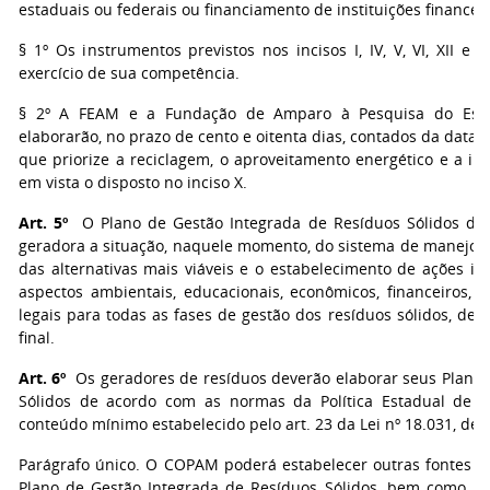
estaduais ou federais ou financiamento de instituições financeir
§ 1º Os instrumentos previstos nos incisos I, IV, V, VI, XII e 
exercício de sua competência.
§ 2º A FEAM e a Fundação de Amparo à Pesquisa do Est
elaborarão, no prazo de cento e oitenta dias, contados da data 
que priorize a reciclagem, o aproveitamento energético e a inc
em vista o disposto no inciso X.
Art. 5º
O Plano de Gestão Integrada de Resíduos Sólidos des
geradora a situação, naquele momento, do sistema de manejo do
das alternativas mais viáveis e o estabelecimento de ações int
aspectos ambientais, educacionais, econômicos, financeiros, ad
legais para todas as fases de gestão dos resíduos sólidos, des
final.
Art. 6º
Os geradores de resíduos deverão elaborar seus Planos
Sólidos de acordo com as normas da Política Estadual de R
conteúdo mínimo estabelecido pelo art. 23 da Lei nº 18.031, de 
Parágrafo único. O COPAM poderá estabelecer outras fontes ge
Plano de Gestão Integrada de Resíduos Sólidos, bem como 