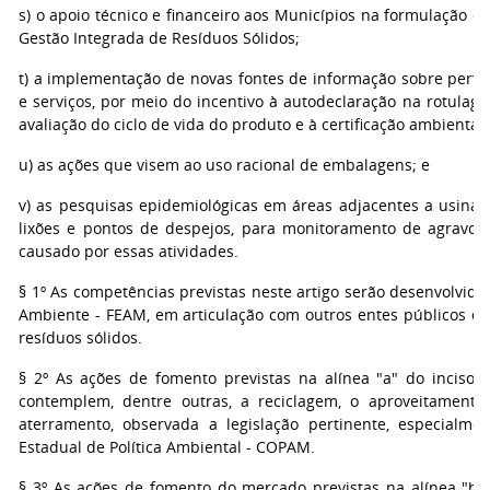
s) o apoio técnico e financeiro aos Municípios na formulação e
Gestão Integrada de Resíduos Sólidos;
t) a implementação de novas fontes de informação sobre perfi
e serviços, por meio do incentivo à autodeclaração na rotulag
avaliação do ciclo de vida do produto e à certificação ambiental;
u) as ações que visem ao uso racional de embalagens; e
v) as pesquisas epidemiológicas em áreas adjacentes a usinas d
lixões e pontos de despejos, para monitoramento de agravos
causado por essas atividades.
§ 1º As competências previstas neste artigo serão desenvolvid
Ambiente - FEAM, em articulação com outros entes públicos e 
resíduos sólidos.
§ 2º As ações de fomento previstas na alínea "a" do inciso I
contemplem, dentre outras, a reciclagem, o aproveitament
aterramento, observada a legislação pertinente, especialme
Estadual de Política Ambiental - COPAM.
§ 3º As ações de fomento do mercado previstas na alínea "b" 