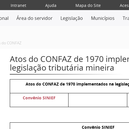
Intranet
Ajuda
Mapa do Site
Aces
ional
Área do servidor
Legislação
Municípios
Tr
s do CONFAZ
Atos do CONFAZ de 1970 impl
legislação tributária mineira
Atos do CONFAZ de 1970 implementados na legislaçã
Convênio
SINIEF
Convênio SINIEF