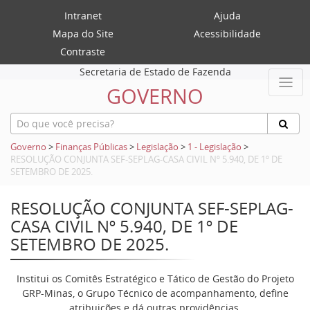
Intranet
Ajuda
Mapa do Site
Acessibilidade
Contraste
Secretaria de Estado de Fazenda
GOVERNO
Governo
>
Finanças Públicas
>
Legislação
>
1 - Legislação
>
RESOLUÇÃO CONJUNTA SEF-SEPLAG-CASA CIVIL Nº 5.940, DE 1º DE
SETEMBRO DE 2025.
RESOLUÇÃO CONJUNTA SEF-SEPLAG-
CASA CIVIL Nº 5.940, DE 1º DE
SETEMBRO DE 2025.
Institui os Comitês Estratégico e Tático de Gestão do Projeto
GRP-Minas, o Grupo Técnico de acompanhamento, define
atribuições e dá outras providências.